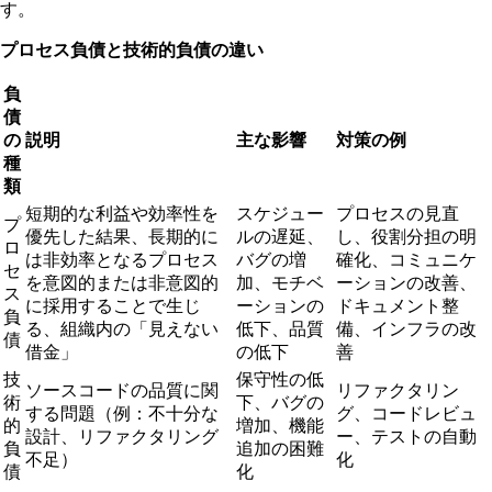
す。
プロセス負債と技術的負債の違い
負
債
の
説明
主な影響
対策の例
種
類
短期的な利益や効率性を
スケジュー
プロセスの見直
プ
優先した結果、長期的に
ルの遅延、
し、役割分担の明
ロ
は非効率となるプロセス
バグの増
確化、コミュニケ
セ
を意図的または非意図的
加、モチベ
ーションの改善、
ス
に採用することで生じ
ーションの
ドキュメント整
負
る、組織内の「見えない
低下、品質
備、インフラの改
債
借金」
の低下
善
技
保守性の低
ソースコードの品質に関
リファクタリン
術
下、バグの
する問題（例：不十分な
グ、コードレビュ
的
増加、機能
設計、リファクタリング
ー、テストの自動
負
追加の困難
不足）
化
債
化