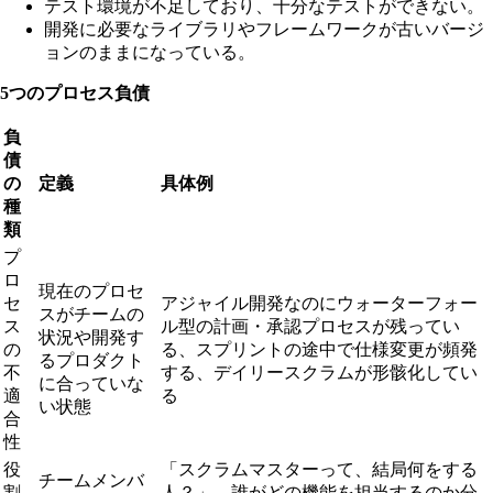
テスト環境が不足しており、十分なテストができない。
開発に必要なライブラリやフレームワークが古いバージ
ョンのままになっている。
5つのプロセス負債
負
債
の
定義
具体例
種
類
プ
ロ
現在のプロセ
セ
アジャイル開発なのにウォーターフォー
スがチームの
ス
ル型の計画・承認プロセスが残ってい
状況や開発す
の
る、スプリントの途中で仕様変更が頻発
るプロダクト
不
する、デイリースクラムが形骸化してい
に合っていな
適
る
い状態
合
性
役
「スクラムマスターって、結局何をする
チームメンバ
割
人？」、誰がどの機能を担当するのか分