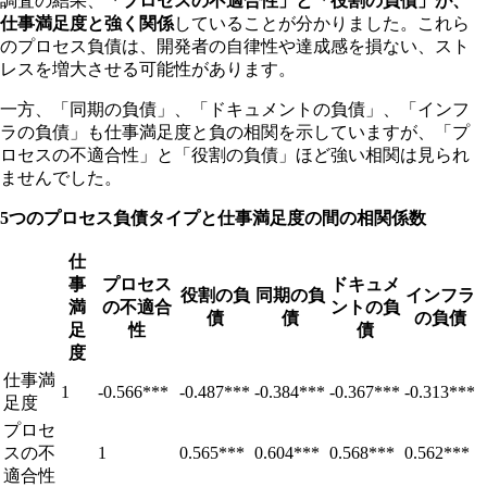
調査の結果、
「プロセスの不適合性」と「役割の負債」が、
仕事満足度と強く関係
していることが分かりました。これら
のプロセス負債は、開発者の自律性や達成感を損ない、スト
レスを増大させる可能性があります。
一方、「同期の負債」、「ドキュメントの負債」、「インフ
ラの負債」も仕事満足度と負の相関を示していますが、「プ
ロセスの不適合性」と「役割の負債」ほど強い相関は見られ
ませんでした。
5つのプロセス負債タイプと仕事満足度の間の相関係数
仕
事
プロセス
ドキュメ
役割の負
同期の負
インフラ
満
の不適合
ントの負
債
債
の負債
足
性
債
度
仕事満
1
-0.566***
-0.487***
-0.384***
-0.367***
-0.313***
足度
プロセ
スの不
1
0.565***
0.604***
0.568***
0.562***
適合性