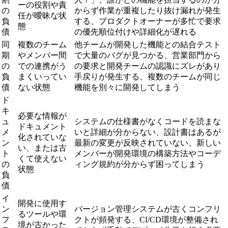
ーの役割や責
の
からず作業が重複したり抜け漏れが発生
任が曖昧な状
負
する、プロダクトオーナーが多忙で要求
態
債
の優先順位付けや詳細化が遅れる
同
複数のチーム
他チームが開発した機能との結合テスト
期
やメンバー間
で大量のバグが見つかる、営業部門から
の
での連携がう
の要求と開発チームの認識にズレがあり
負
まくいってい
手戻りが発生する、複数のチームが同じ
債
ない状態
機能を別々に開発してしまう
ド
キ
必要な情報が
ュ
システムの仕様書がなくコードを読まな
ドキュメント
メ
いと詳細が分からない、設計書はあるが
化されていな
ン
最新の変更が反映されていない、新しい
い、または古
ト
メンバーが開発環境の構築方法やコーデ
くて使えない
の
ィング規約が分からず困ってしまう
状態
負
債
イ
開発に使用す
ン
バージョン管理システムが古くコンフリ
るツールや環
フ
クトが頻発する、CI/CD環境が整備され
境が古かった