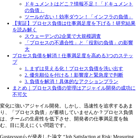
ドキュメントはどこ？情報不足！「ドキュメント
の負債」
ツールが古い！効率ダウン！「インフラの負債」
【実証】プロセス負債は仕事満足度を下げる！研究結果
を読み解く
スウェーデンの2企業で大規模調査
「プロセスの不適合性」と「役割の負債」の影響
大
プロセス負債を解消！仕事満足度を高める3つのステッ
プ
1. まずは見える化！プロセス負債を洗い出す
2. 優先順位を付ける！影響度と緊急度で判断
3. 負債を解消！具体的なアクションプラン
まとめ｜プロセス負債の管理はアジャイル開発の成功に
不可欠
変化に強いアジャイル開発。しかし、迅速性を追求するあま
り、「プロセス負債」が蓄積していませんか？プロセス負債
は、チームの生産性を低下させ、開発者の仕事満足度を蝕
む、目に見えにくい問題です。
Gustavssonらが発表した論文 “Job Satisfaction at Risk: Measuring