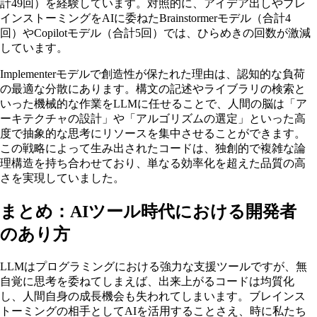
計49回）を経験しています。対照的に、アイデア出しやブレ
インストーミングをAIに委ねたBrainstormerモデル（合計4
回）やCopilotモデル（合計5回）では、ひらめきの回数が激減
しています。
Implementerモデルで創造性が保たれた理由は、認知的な負荷
の最適な分散にあります。構文の記述やライブラリの検索と
いった機械的な作業をLLMに任せることで、人間の脳は「ア
ーキテクチャの設計」や「アルゴリズムの選定」といった高
度で抽象的な思考にリソースを集中させることができます。
この戦略によって生み出されたコードは、独創的で複雑な論
理構造を持ち合わせており、単なる効率化を超えた品質の高
さを実現していました。
まとめ：AIツール時代における開発者
のあり方
LLMはプログラミングにおける強力な支援ツールですが、無
自覚に思考を委ねてしまえば、出来上がるコードは均質化
し、人間自身の成長機会も失われてしまいます。ブレインス
トーミングの相手としてAIを活用することさえ、時に私たち