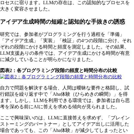
ロセスに宿ります。LLMの存在は、この認知的なプロセスを
大きく変容させました。
アイデア生成時間の短縮と認知的な手抜きの誘惑
研究では、参加者がプログラミングを行う過程を「準備」
「アイデア生成」「実装」「検証」の4つの段階に分け、それ
ぞれの段階にかける時間と頻度を測定しました。その結果、
LLM支援ありの条件では、アイデア生成にかける時間が有意
に減少していることが明らかになりました。
図表2：各プログラミング段階の頻度と時間分布の比較
自力で問題を解決する場合、人間は曖昧な要件と格闘し、試
行錯誤を繰り返す中で「Aha体験（ひらめきの瞬間）」を得
ます。しかし、LLMを利用できる環境では、参加者は自ら思
考を深める前にAIに答えを求める傾向が見られました。
ここで興味深いのは、LLMに直接答えを求めず、「ブレイン
ストーミングのパートナー」としてアイデア出しに活用した
場合であっても、この「Aha体験」が減少してしまったとい