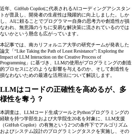
近年、GitHub Copilotに代表されるAIコーディングアシスタン
トが普及し、開発者の生産性は飛躍的に向上しました。しか
し、AIに頼ることでプログラマー自身の思考力や創造性が損
なわれ、無意識のうちに安易な解決策に流されているのでは
ないかという懸念も広がっています。
本記事では、南カリフォルニア大学の研究チームが発表した
論文「“Like Taking the Path of Least Resistance”: Exploring the
Impact of LLM Interaction on the Creative Process of
Programming」に基づき、LLMの使用がプログラミングの創造
的プロセスにどのような影響を与えるのか、そして創造性を
損なわないための最適な活用法について解説します。
LLMはコードの正確性を高めるが、多
様性を奪う？
本調査は、LLMコード生成ツールとPythonプログラミングの
経験を持つ学部生および大学院生20名を対象に、LLM支援
（GitHub Copilot）の有無という2つの条件下でアルゴリズム
およびシステム設計のプログラミングタスクを実施し、その