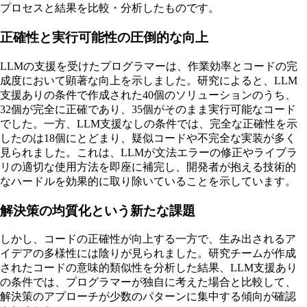
プロセスと結果を比較・分析したものです。
正確性と実行可能性の圧倒的な向上
LLMの支援を受けたプログラマーは、作業効率とコードの完
成度において顕著な向上を示しました。研究によると、LLM
支援ありの条件で作成された40個のソリューションのうち、
32個が完全に正確であり、35個がそのまま実行可能なコード
でした。一方、LLM支援なしの条件では、完全な正確性を示
したのは18個にとどまり、疑似コードや不完全な実装が多く
見られました。これは、LLMが文法エラーの修正やライブラ
リの適切な使用方法を即座に補完し、開発者が抱える技術的
なハードルを効果的に取り除いていることを示しています。
解決策の均質化という新たな課題
しかし、コードの正確性が向上する一方で、生み出されるア
イデアの多様性には陰りが見られました。研究チームが作成
されたコードの意味的類似性を分析した結果、LLM支援あり
の条件では、プログラマーが独自に考えた場合と比較して、
解決策のアプローチが少数のパターンに集中する傾向が確認