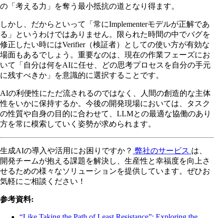
の「考える力」を奪う最小抵抗の道となり得ます。
しかし、だからといって「常にImplementerモデルが正解であ
る」というわけではありません。限られた時間の中でバグを
修正したい時にはVerifier（検証者）としての使い方が有効な
場面もあるでしょう。重要なのは、現在の作業フェーズにお
いて「自分は何をAIに任せ、どの思考プロセスを自分の手元
に残すべきか」を意識的に選択することです。
AIの利便性にただ流されるのではなく、人間の創造的な主体
性をいかに保持するか。今後の開発現場においては、タスク
の性質や自身の目的に合わせて、LLMとの最適な協働のあり
方を常に模索していく姿勢が求められます。
生成AIの導入や活用にお困りですか？
弊社のサービス
は、
開発チームが抱える課題を解決し、生産性と幸福度を向上さ
せるための様々なソリューションを提供しています。ぜひお
気軽にご相談ください！
参考資料:
“Like Taking the Path of Least Resistance”: Exploring the