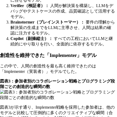
に任せるモデル。
Verifier（検証者）：
人間が解決策を構築し、LLMをデ
バッグやテストケースの作成、品質確認として活用する
モデル。
Brainstormer（ブレインストーマー）：
要件の理解から
解決策の生成までをLLMに主導させ、人間は結果の確
認に注力するモデル。
Copilot（副操縦士）：
すべての工程においてLLMと継
続的にやり取りを行い、全面的に依存するモデル。
創造性を維持できた「Implementer」モデル
この中で、人間の創造性を最も高く維持できたのは
「Implementer（実装者）」モデルでした。
図表3：参加者別のコラボレーション戦略とプログラミング段
階ごとの創造的な瞬間の数
図表3が示す通り、Implementer戦略を採用した参加者は、他の
モデルと比較して圧倒的に多くのクリエイティブな瞬間（合