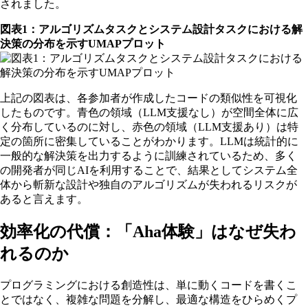
されました。
図表1：アルゴリズムタスクとシステム設計タスクにおける解
決策の分布を示すUMAPプロット
上記の図表は、各参加者が作成したコードの類似性を可視化
したものです。青色の領域（LLM支援なし）が空間全体に広
く分布しているのに対し、赤色の領域（LLM支援あり）は特
定の箇所に密集していることがわかります。LLMは統計的に
一般的な解決策を出力するように訓練されているため、多く
の開発者が同じAIを利用することで、結果としてシステム全
体から斬新な設計や独自のアルゴリズムが失われるリスクが
あると言えます。
効率化の代償：「Aha体験」はなぜ失わ
れるのか
プログラミングにおける創造性は、単に動くコードを書くこ
とではなく、複雑な問題を分解し、最適な構造をひらめくプ