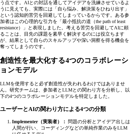
う点です。AIとの対話を通してアイデアを洗練させているよ
うに見えても、実際には「自ら悩み、解決策をひねり出す」
という認知的苦労を回避してしまっているからです。ある参
加者はこの心理的な引力を「最小抵抗の道（the path of least
resistance）」と表現しました。考える苦労を回避してAIに頼
ることは、目先の課題を素早く解決するのには役立ちます
が、結果として自らのスキルアップや深い洞察を得る機会を
奪ってしまうのです。
創造性を最大化する4つのコラボレーシ
ョンモデル
LLMを使用すると必ず創造性が失われるわけではありませ
ん。研究チームは、参加者とLLMとの関わり方を分析し、以
下の4つのコラボレーションモデルを特定しました。
ユーザーとAIの関わり方による4つの分類
Implementer（実装者）：
問題の分析とアイデア出しは
人間が行い、コーディングなどの単純作業のみをLLM