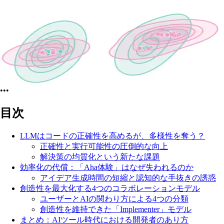
•••
目次
LLMはコードの正確性を高めるが、多様性を奪う？
正確性と実行可能性の圧倒的な向上
解決策の均質化という新たな課題
効率化の代償：「Aha体験」はなぜ失われるのか
アイデア生成時間の短縮と認知的な手抜きの誘惑
創造性を最大化する4つのコラボレーションモデル
ユーザーとAIの関わり方による4つの分類
創造性を維持できた「Implementer」モデル
まとめ：AIツール時代における開発者のあり方