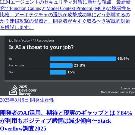
LLMエージェントのセキュリティ対策に新たな視点。最新研
究でFunction CallingとModel Context Protocol (MCP)の脆弱性を
比較。アーキテクチャの選択が攻撃成功率にどう影響するの
か？連鎖攻撃の脅威と、開発者が今すぐ取るべき実践的対策
を解説します。
2025年8月6日
開発生産性
開発者のAI活用、期待と現実のギャップとは？84%
が利用もポジティブ感情は減少傾向〜Stack
Overflow調査2025