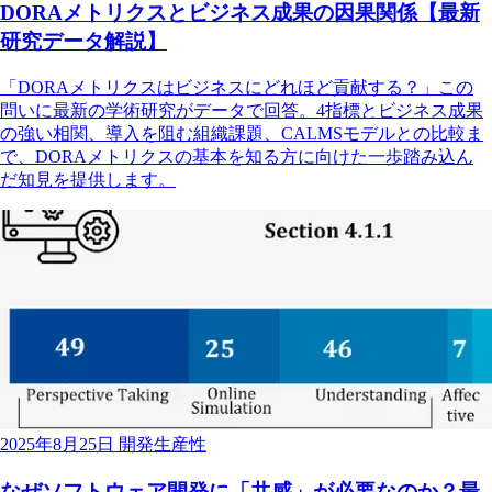
DORAメトリクスとビジネス成果の因果関係【最新
研究データ解説】
「DORAメトリクスはビジネスにどれほど貢献する？」この
問いに最新の学術研究がデータで回答。4指標とビジネス成果
の強い相関、導入を阻む組織課題、CALMSモデルとの比較ま
で、DORAメトリクスの基本を知る方に向けた一歩踏み込ん
だ知見を提供します。
2025年8月25日
開発生産性
なぜソフトウェア開発に「共感」が必要なのか？最