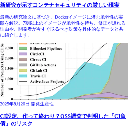
新研究が示すコンテナセキュリティの厳しい現実
最新の研究論文に基づき、Dockerイメージに潜む脆弱性の実
態を解説。7割以上のイメージが脆弱性を持ち、修正が遅れる
理由や、開発者が今すぐ取るべき対策を具体的なデータと共
に紹介します。
2025年8月20日
開発生産性
CI設定、作って終わり？OSS調査で判明した「CI負
債」のリスク