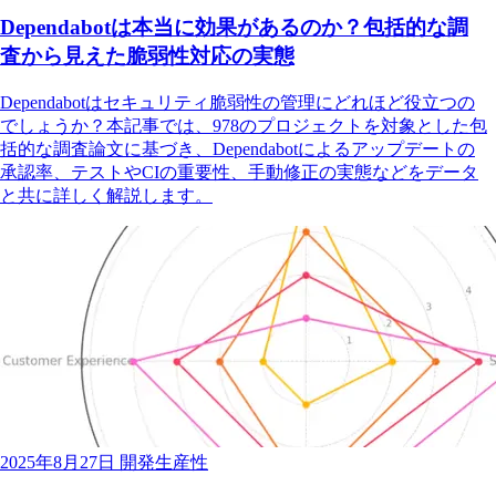
Dependabotは本当に効果があるのか？包括的な調
査から見えた脆弱性対応の実態
Dependabotはセキュリティ脆弱性の管理にどれほど役立つの
でしょうか？本記事では、978のプロジェクトを対象とした包
括的な調査論文に基づき、Dependabotによるアップデートの
承認率、テストやCIの重要性、手動修正の実態などをデータ
と共に詳しく解説します。
2025年8月27日
開発生産性