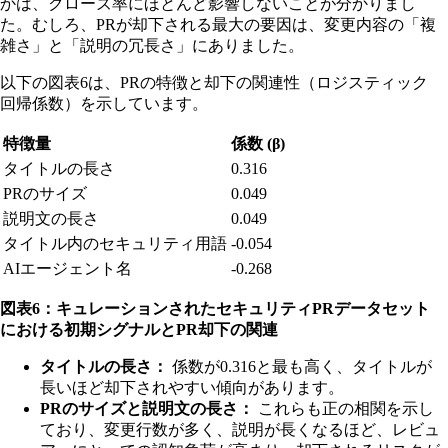
かは、クローズ率にほとんど影響しないことが分かりまし
た。むしろ、PRが却下される最大の要因は、変更内容の「複
雑さ」と「説明の冗長さ」にありました。
以下の図表6は、PRの特徴と却下の関連性（ロジスティック
回帰係数）を示しています。
特徴量
係数 (β)
タイトルの長さ
0.316
PRのサイズ
0.049
説明文の長さ
0.049
タイトル内のセキュリティ用語
-0.054
AIエージェント名
-0.268
図表6：キュレーションされたセキュリティPRデータセット
における初期シグナルとPR却下の関連
タイトルの長さ：
係数が0.316と最も高く、タイトルが
長いほど却下されやすい傾向があります。
PRのサイズと説明文の長さ：
これらも正の相関を示し
ており、変更行数が多く、説明が長くなるほど、レビュ