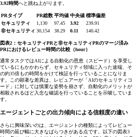
3.92時間
へと跳ね上がります。
PRタイプ
PR総数
平均値
中央値
標準偏差
セキュリティ
1,130
97.45
3.92
239.91
非セキュリティ
30,154
38.29
0.11
140.42
図表2：セキュリティPRと非セキュリティPRのマージ済み
PRにおけるレビュー時間の比較（hour）
通常タスクではAIによる自動化の恩恵（スピード）を享受し
ているにもかかわらず、セキュリティ領域に入った途端、そ
の約35倍もの時間をかけて検証を行っていることになりま
す。この顕著な差異は、レビュアーが「AIのセキュリティコ
ード」に対しては慎重な姿勢を崩さず、自動化のメリットが
相殺されるほど入念な確認を行っていることを示唆していま
す。
エージェントごとの出力傾向による信頼度の違い
さらに興味深いのは、エージェントの種類によってレビュー
時間の延び幅に大きなばらつきがある点です。以下の図表3