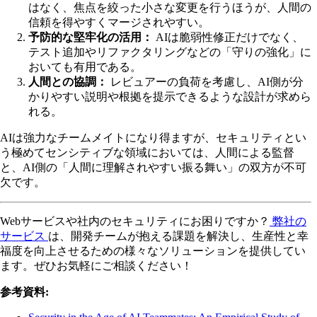
はなく、焦点を絞った小さな変更を行うほうが、人間の
信頼を得やすくマージされやすい。
予防的な堅牢化の活用：
AIは脆弱性修正だけでなく、
テスト追加やリファクタリングなどの「守りの強化」に
おいても有用である。
人間との協調：
レビュアーの負荷を考慮し、AI側が分
かりやすい説明や根拠を提示できるような設計が求めら
れる。
AIは強力なチームメイトになり得ますが、セキュリティとい
う極めてセンシティブな領域においては、人間による監督
と、AI側の「人間に理解されやすい振る舞い」の双方が不可
欠です。
Webサービスや社内のセキュリティにお困りですか？
弊社の
サービス
は、開発チームが抱える課題を解決し、生産性と幸
福度を向上させるための様々なソリューションを提供してい
ます。ぜひお気軽にご相談ください！
参考資料: