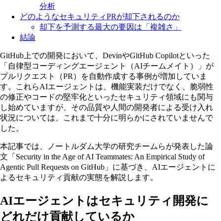
分析
どのようなセキュリティPRが却下されるのか
却下を予測する最大の要因は「複雑さ」
結論
GitHub上での開発において、DevinやGitHub Copilotといった
「自律型コーディングエージェント（AIチームメイト）」が
プルリクエスト（PR）を自動作成する事例が増加していま
す。これらAIエージェントは、機能実装だけでなく、脆弱性
の修正やコードの堅牢化といったセキュリティ領域にも関与
し始めていますが、その品質や人間の開発者による受け入れ
状況については、これまで十分に明らかにされていませんで
した。
本記事では、ノートルダム大学の研究チームらが発表した論
文「Security in the Age of AI Teammates: An Empirical Study of
Agentic Pull Requests on GitHub」に基づき、AIエージェントに
よるセキュリティ貢献の実態を解説します。
AIエージェントはセキュリティ開発に
どれだけ貢献しているか