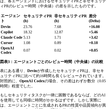
は、各エージェントにおけるセキュリティPRと非セキュリテ
ィPRのレビュー時間（中央値）の差を示したものです。
エージェン
セキュリティPR
非セキュリティPR
差分
ト
(h)
(h)
(Delta)
Devin
23.76
7.68
+16.08
Copilot
18.32
12.87
+5.46
Claude Code
5.13
1.71
+3.42
Cursor
1.08
0.89
+0.18
OpenAI
0.07
0.02
+0.05
Codex
図表3：エージェントごとのレビュー時間（中央値）の比較
表にある通り、
Devin
が作成したセキュリティPRは、非セキ
ュリティPRに比べて約16時間も長くレビューされています。
対照的に、
OpenAI Codex
の場合、その差はわずか数分（0.05
時間）程度でした。
もしセキュリティタスクが一律に困難であるならば、どのAI
を使用しても同様に時間がかかるはずです。しかし実際に
は、エージェントごとに生成されるPRの性質や品質傾向が異