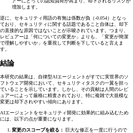
アーにとっての認知負荷が高まり、却下されるリスクが
増加します。
逆に、セキュリティ用語の有無は係数が負（-0.054）となっ
ており、セキュリティに関する話題であること自体は、却下
の直接的な原因ではないことが示唆されています。つまり、
レビュアーは「何についての変更か」よりも、「変更が簡潔
で理解しやすいか」を重視して判断を下していると言えま
す。
結論
本研究の結果は、自律型AIエージェントがすでに実世界のソ
フトウェア開発において、セキュリティタスクの一翼を担っ
ていることを示しています。しかし、その貢献は人間のレビ
ュアーによって厳格に精査されており、特に複雑で大規模な
変更は却下されやすい傾向にあります。
AIエージェントをセキュリティ開発に効果的に組み込むため
には、以下の点が重要になります。
変更のスコープを絞る：
巨大な修正を一度に行うので