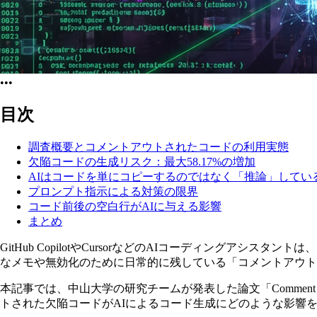
•••
目次
調査概要とコメントアウトされたコードの利用実態
欠陥コードの生成リスク：最大58.17%の増加
AIはコードを単にコピーするのではなく「推論」してい
プロンプト指示による対策の限界
コード前後の空白行がAIに与える影響
まとめ
GitHub CopilotやCursorなどのAIコーディング
なメモや無効化のために日常的に残している「コメントアウト
本記事では、中山大学の研究チームが発表した論文「Comment Traps: How Def
トされた欠陥コードがAIによるコード生成にどのような影響