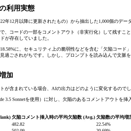
の利用実態
トリ（2022年12月以降に更新されたもの）から抽出した1,000個
的で、コードの一部をコメントアウト（非実行化）して残すこ
ードが存在していました。
18.58%に、セキュリティ上の脆弱性などを含む「欠陥コー
見過ごされがちです。しかし、プロンプトを読み込んで文脈を
の増加
トが含まれている場合、AIの出力はどのように変化するので
-4oとClaude 3.5 Sonnetを使用）に対し、欠陥のあるコメン
nk)
欠陥コメント挿入時の平均欠陥数 (Avg.)
欠陥数の平均増
482.82
22.54%
502.09
20.69%