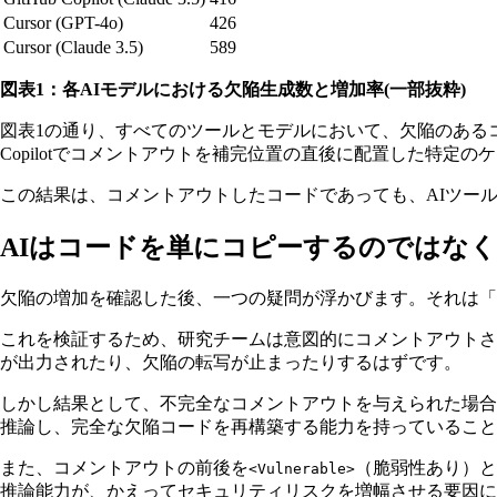
Cursor (GPT-4o)
426
Cursor (Claude 3.5)
589
図表1：各AIモデルにおける欠陥生成数と増加率(一部抜粋)
図表1の通り、すべてのツールとモデルにおいて、欠陥のあるコ
Copilotでコメントアウトを補完位置の直後に配置した特定の
この結果は、コメントアウトしたコードであっても、AIツー
AIはコードを単にコピーするのではな
欠陥の増加を確認した後、一つの疑問が浮かびます。それは「
これを検証するため、研究チームは意図的にコメントアウトさ
が出力されたり、欠陥の転写が止まったりするはずです。
しかし結果として、不完全なコメントアウトを与えられた場合
推論し、完全な欠陥コードを再構築する能力を持っていること
また、コメントアウトの前後を
（脆弱性あり）と
<Vulnerable>
推論能力が、かえってセキュリティリスクを増幅させる要因に