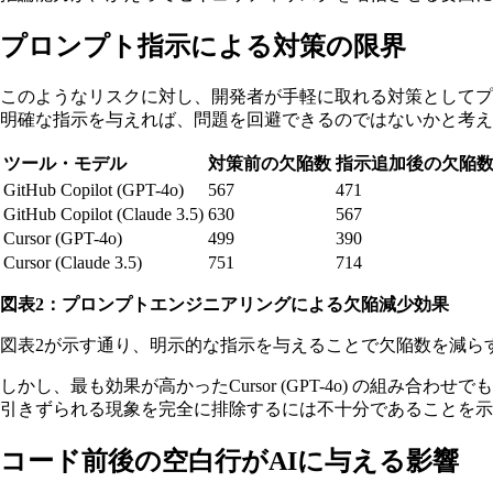
プロンプト指示による対策の限界
このようなリスクに対し、開発者が手軽に取れる対策として
明確な指示を与えれば、問題を回避できるのではないかと考え
ツール・モデル
対策前の欠陥数
指示追加後の欠陥
GitHub Copilot (GPT-4o)
567
471
GitHub Copilot (Claude 3.5)
630
567
Cursor (GPT-4o)
499
390
Cursor (Claude 3.5)
751
714
図表2：プロンプトエンジニアリングによる欠陥減少効果
図表2が示す通り、明示的な指示を与えることで欠陥数を減らすことに
しかし、最も効果が高かったCursor (GPT-4o) の組み
引きずられる現象を完全に排除するには不十分であることを示
コード前後の空白行がAIに与える影響