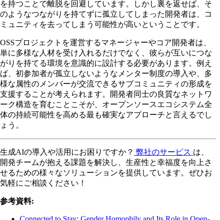
を持つことで離脱を回避しています。しかし裏を返せば、そ
のようなつながりを持てずに孤立してしまった開発者は、コ
ミュニティを去ってしまう可能性が高いということです。
OSSプロジェクトを運営するマネージャーやコア開発者は、
単に多様な人材を受け入れるだけでなく、彼らが互いにつな
がりを持てる環境を意識的に設計する必要があります。例え
ば、初参加者が孤立しないようなメンター制度の導入や、多
様な属性のメンバーが交流できるサブコミュニティの形成を
支援することが考えられます。開発者同士の良質なネットワ
ーク構造を育むことこそが、オープンソースエコシステム全
体の持続可能性を高める最も確実なアプローチと言えるでし
ょう。
生成AIの導入や活用にお困りですか？
弊社のサービス
は、
開発チームが抱える課題を解決し、生産性と幸福度を向上さ
せるための様々なソリューションを提供しています。ぜひお
気軽にご相談ください！
参考資料:
Connected to Stay: Gender Homophily and Its Role in Open-