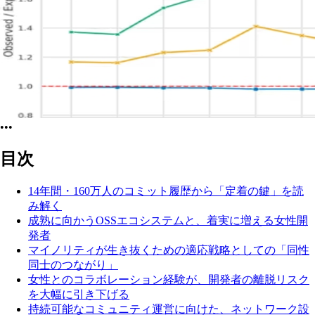
•••
目次
14年間・160万人のコミット履歴から「定着の鍵」を読
み解く
成熟に向かうOSSエコシステムと、着実に増える女性開
発者
マイノリティが生き抜くための適応戦略としての「同性
同士のつながり」
女性とのコラボレーション経験が、開発者の離脱リスク
を大幅に引き下げる
持続可能なコミュニティ運営に向けた、ネットワーク設