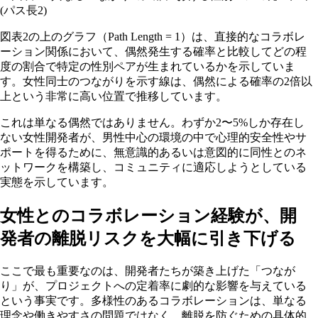
図表2の上のグラフ（Path Length = 1）は、直接的なコラボレ
ーション関係において、偶然発生する確率と比較してどの程
度の割合で特定の性別ペアが生まれているかを示していま
す。女性同士のつながりを示す線は、偶然による確率の2倍以
上という非常に高い位置で推移しています。
これは単なる偶然ではありません。わずか2〜5%しか存在し
ない女性開発者が、男性中心の環境の中で心理的安全性やサ
ポートを得るために、無意識的あるいは意図的に同性とのネ
ットワークを構築し、コミュニティに適応しようとしている
実態を示しています。
女性とのコラボレーション経験が、開
発者の離脱リスクを大幅に引き下げる
ここで最も重要なのは、開発者たちが築き上げた「つなが
り」が、プロジェクトへの定着率に劇的な影響を与えている
という事実です。多様性のあるコラボレーションは、単なる
理念や働きやすさの問題ではなく、離脱を防ぐための具体的