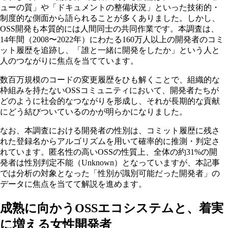
ューの質」や「ドキュメントの整備状況」といった技術的・
制度的な側面から語られることが多くありました。しかし、
OSS開発も本質的には人間同士の共同作業です。本調査は、
14年間（2008〜2022年）にわたる160万人以上の開発者のコミ
ット履歴を追跡し、「誰と一緒に開発をしたか」という人と
人のつながりに焦点を当てています。
数百万規模のコードの変更履歴をひも解くことで、組織的な
枠組みを持たないOSSコミュニティにおいて、開発者たちが
どのように社会的なつながりを形成し、それが長期的な貢献
にどう結びついているのかが明らかになりました。
なお、本調査における開発者の性別は、コミット履歴に残さ
れた登録名からアルゴリズムを用いて確率的に推測・判定さ
れています。匿名性の高いOSSの性質上、全体の約31%の開
発者は性別判定不能（Unknown）となっていますが、本記事
では分析の対象となった「性別が識別可能だった開発者」の
データに焦点を当てて解説を進めます。
成熟に向かうOSSエコシステムと、着実
に増える女性開発者