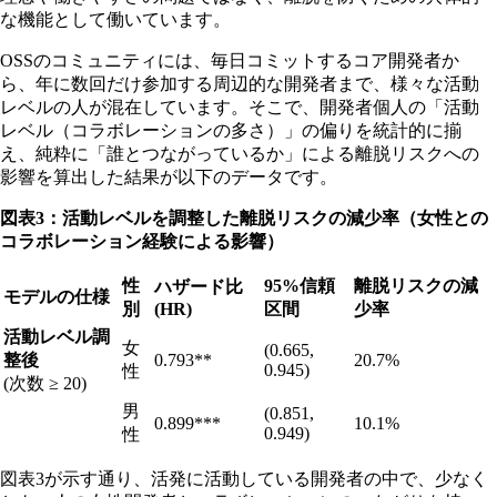
な機能として働いています。
OSSのコミュニティには、毎日コミットするコア開発者か
ら、年に数回だけ参加する周辺的な開発者まで、様々な活動
レベルの人が混在しています。そこで、開発者個人の「活動
レベル（コラボレーションの多さ）」の偏りを統計的に揃
え、純粋に「誰とつながっているか」による離脱リスクへの
影響を算出した結果が以下のデータです。
図表3：活動レベルを調整した離脱リスクの減少率（女性との
コラボレーション経験による影響）
性
95%信頼
離脱リスクの減
ハザード比
モデルの仕様
別
(HR)
区間
少率
活動レベル調
女
(0.665,
整後
0.793**
20.7%
0.945)
性
(次数 ≥ 20)
男
(0.851,
0.899***
10.1%
0.949)
性
図表3が示す通り、活発に活動している開発者の中で、少なく