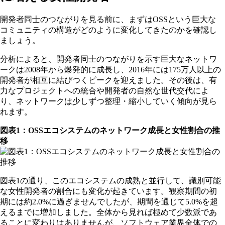
開発者同士のつながりを見る前に、まずはOSSという巨大な
コミュニティの構造がどのように変化してきたのかを確認し
ましょう。
分析によると、開発者同士のつながりを示す巨大なネットワ
ークは2008年から爆発的に成長し、2016年には175万人以上の
開発者が相互に結びつくピークを迎えました。その後は、有
力なプロジェクトへの統合や開発者の自然な世代交代によ
り、ネットワークは少しずつ整理・縮小していく傾向が見ら
れます。
図表1：OSSエコシステムのネットワーク成長と女性割合の推
移
図表1の通り、このエコシステムの成熟と並行して、識別可能
な女性開発者の割合にも変化が起きています。観察期間の初
期には約2.0%に過ぎませんでしたが、期間を通じて5.0%を超
えるまでに増加しました。全体から見れば極めて少数派であ
ることに変わりはありませんが、ソフトウェア業界全体での