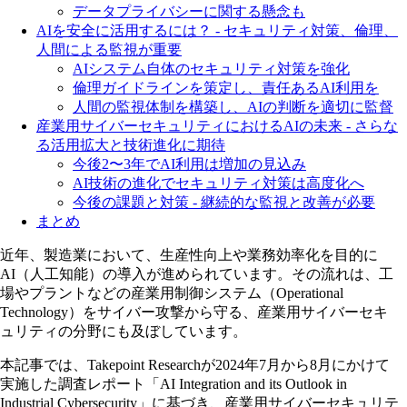
データプライバシーに関する懸念も
AIを安全に活用するには？ - セキュリティ対策、倫理、
人間による監視が重要
AIシステム自体のセキュリティ対策を強化
倫理ガイドラインを策定し、責任あるAI利用を
人間の監視体制を構築し、AIの判断を適切に監督
産業用サイバーセキュリティにおけるAIの未来 - さらな
る活用拡大と技術進化に期待
今後2〜3年でAI利用は増加の見込み
AI技術の進化でセキュリティ対策は高度化へ
今後の課題と対策 - 継続的な監視と改善が必要
まとめ
近年、製造業において、生産性向上や業務効率化を目的に
AI（人工知能）の導入が進められています。その流れは、工
場やプラントなどの産業用制御システム（Operational
Technology）をサイバー攻撃から守る、産業用サイバーセキ
ュリティの分野にも及ぼしています。
本記事では、Takepoint Researchが2024年7月から8月にかけて
実施した調査レポート「AI Integration and its Outlook in
Industrial Cybersecurity」に基づき、産業用サイバーセキュリテ