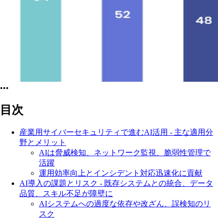
•••
目次
産業用サイバーセキュリティで進むAI活用 - 主な適用分
野とメリット
AIは脅威検知、ネットワーク監視、脆弱性管理で
活躍
運用効率向上とインシデント対応迅速化に貢献
AI導入の課題とリスク - 既存システムとの統合、データ
品質、スキル不足が障壁に
AIシステムへの過度な依存や改ざん、誤検知のリ
スク