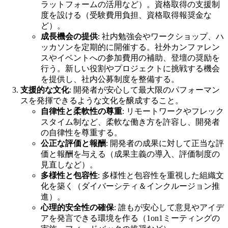
ラットフォームの活用など）。資格取得の支援制
度を設ける（受験費用負担、資格取得報奨金な
ど）。
成長機会の提供
: 社内勉強会やワークショップ、ハ
ッカソンを定期的に開催する。社外カンファレン
スやイベントへの参加費用の補助、登壇の奨励を
行う。新しい役割やプロジェクトに挑戦する機会
を提供し、社内公募制度を整備する。
支援的な文化
: 開発者が安心して最大限のパフォーマン
スを発揮できるような文化を醸成すること。
自律性と柔軟性の尊重
: リモートワークやフレック
スタイム制など、柔軟な働き方を許容し、開発者
の自律性を尊重する。
公正な評価と報酬
: 開発者の成果に対して正当な評
価と報酬を与える（成果主義の導入、評価制度の
見直しなど）。
多様性と包容性
: 多様性と包容性を重視した組織文
化を築く（ダイバーシティ＆インクルージョン推
進）。
心理的安全性の確保
: 誰もが安心して意見やアイデ
アを発言できる環境を作る（1on1ミーティングの