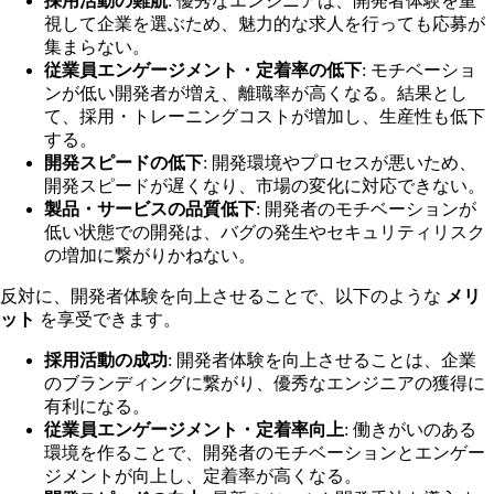
採用活動の難航
: 優秀なエンジニアは、開発者体験を重
視して企業を選ぶため、魅力的な求人を行っても応募が
集まらない。
従業員エンゲージメント・定着率の低下
: モチベーショ
ンが低い開発者が増え、離職率が高くなる。結果とし
て、採用・トレーニングコストが増加し、生産性も低下
する。
開発スピードの低下
: 開発環境やプロセスが悪いため、
開発スピードが遅くなり、市場の変化に対応できない。
製品・サービスの品質低下
: 開発者のモチベーションが
低い状態での開発は、バグの発生やセキュリティリスク
の増加に繋がりかねない。
反対に、開発者体験を向上させることで、以下のような
メリ
ット
を享受できます。
採用活動の成功
: 開発者体験を向上させることは、企業
のブランディングに繋がり、優秀なエンジニアの獲得に
有利になる。
従業員エンゲージメント・定着率向上
: 働きがいのある
環境を作ることで、開発者のモチベーションとエンゲー
ジメントが向上し、定着率が高くなる。