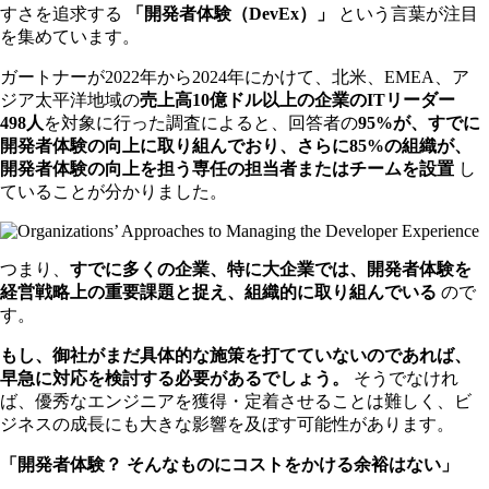
すさを追求する
「開発者体験（DevEx）」
という言葉が注目
を集めています。
ガートナーが2022年から2024年にかけて、北米、EMEA、ア
ジア太平洋地域の
売上高10億ドル以上の企業のITリーダー
498人
を対象に行った調査によると、回答者の
95%が、すでに
開発者体験の向上に取り組んでおり、さらに85%の組織が、
開発者体験の向上を担う専任の担当者またはチームを設置
し
ていることが分かりました。
つまり、
すでに多くの企業、特に大企業では、開発者体験を
経営戦略上の重要課題と捉え、組織的に取り組んでいる
ので
す。
もし、御社がまだ具体的な施策を打てていないのであれば、
早急に対応を検討する必要があるでしょう。
そうでなけれ
ば、優秀なエンジニアを獲得・定着させることは難しく、ビ
ジネスの成長にも大きな影響を及ぼす可能性があります。
「開発者体験？ そんなものにコストをかける余裕はない」