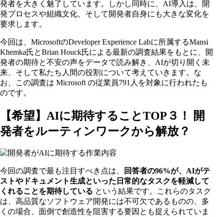
発者を大きく魅了しています。しかし同時に、AI導入は、開
発プロセスや組織文化、そして開発者自身にも大きな変化を
要求します。
今回は、MicrosoftのDeveloper Experience Labに所属するMansi
Khemka氏とBrian Houck氏による最新の調査結果をもとに、開
発者の期待と不安の声をデータで読み解き、AIが切り開く未
来、そして私たち人間の役割について考えていきます。な
お、この調査は Microsoft の従業員791人を対象に行われたも
のです。
【希望】AIに期待することTOP３！ 開
発者をルーティンワークから解放？
今回の調査で最も注目すべき点は、
回答者の96%が、AIがテ
ストやドキュメント生成といった日常的なタスクを軽減して
くれることを期待している
という結果です。これらのタスク
は、高品質なソフトウェア開発には不可欠であるものの、多
くの場合、面倒で創造性を阻害する要因とも捉えられていま