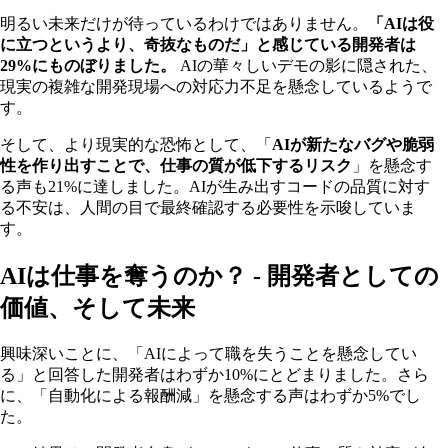
明るい未来だけが待っているわけではありません。
「AIは役
に立つというより、奇抜なものだ」と感じている開発者は
29%にものぼりました。
AIの華々しいデモの影に隠された、
現実の複雑な開発現場への対応力不足を懸念しているようで
す。
そして、より現実的な恐怖として、「
AIが新たなバグや脆弱
性を作り出すことで、仕事の質が低下するリスク
」を懸念す
る声も21%に達しました。AIが生み出すコードの品質に対す
る不安は、人間の目で最終確認する必要性を示唆していま
す。
AIは仕事を奪うのか？ - 開発者としての
価値、そして未来
興味深いことに、「AIによって職を失うことを懸念してい
る」と回答した開発者はわずか10%にとどまりました。さら
に、「自動化による報酬減」を懸念する声はわずか5%でし
た。