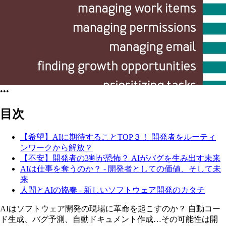
•••
目次
【希望】AIに期待することTOP３！ 開発者をルーティ
ンワークから解放？
【不安】開発者の3割が恐怖？ AIがバグを生み出す未来
AIは仕事を奪うのか？ - 開発者としての価値、そして未
来
人間とAIの協奏 - 新しいソフトウェア開発のカタチ
AIはソフトウェア開発の現場に革命を起こすのか？ 自動コー
ド生成、バグ予測、自動ドキュメント作成…その可能性は開