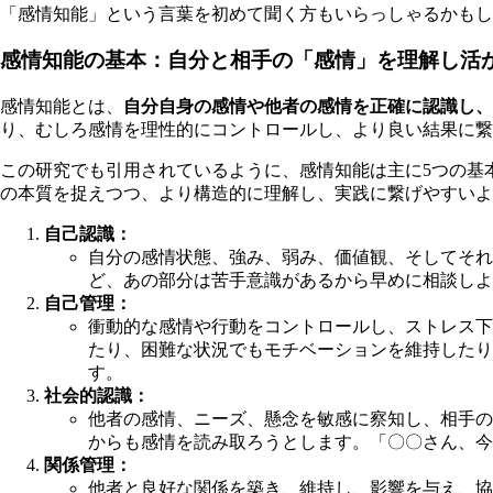
「感情知能」という言葉を初めて聞く方もいらっしゃるかもし
感情知能の基本：自分と相手の「感情」を理解し活
感情知能とは、
自分自身の感情や他者の感情を正確に認識し、
り、むしろ感情を理性的にコントロールし、より良い結果に繋
この研究でも引用されているように、感情知能は主に5つの基
の本質を捉えつつ、より構造的に理解し、実践に繋げやすいよ
自己認識：
自分の感情状態、強み、弱み、価値観、そしてそれ
ど、あの部分は苦手意識があるから早めに相談しよ
自己管理：
衝動的な感情や行動をコントロールし、ストレス下
たり、困難な状況でもモチベーションを維持したり
す。
社会的認識：
他者の感情、ニーズ、懸念を敏感に察知し、相手の
からも感情を読み取ろうとします。「〇〇さん、今
関係管理：
他者と良好な関係を築き、維持し、影響を与え、協