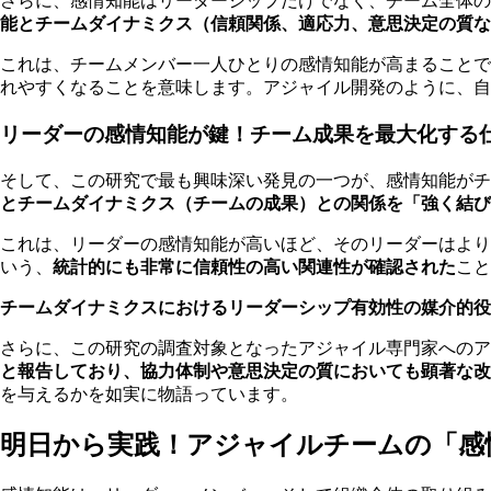
さらに、感情知能はリーダーシップだけでなく、チーム全体の
能とチームダイナミクス（信頼関係、適応力、意思決定の質な
これは、チームメンバー一人ひとりの感情知能が高まること
れやすくなることを意味します。アジャイル開発のように、自
リーダーの感情知能が鍵！チーム成果を最大化する仕組
そして、この研究で最も興味深い発見の一つが、感情知能がチ
とチームダイナミクス（チームの成果）との関係を「強く結び
これは、リーダーの感情知能が高いほど、そのリーダーはよ
いう、
統計的にも非常に信頼性の高い関連性が確認された
こと
チームダイナミクスにおけるリーダーシップ有効性の媒介的役
さらに、この研究の調査対象となったアジャイル専門家へのア
と報告しており、協力体制や意思決定の質においても顕著な改
を与えるかを如実に物語っています。
明日から実践！アジャイルチームの「感