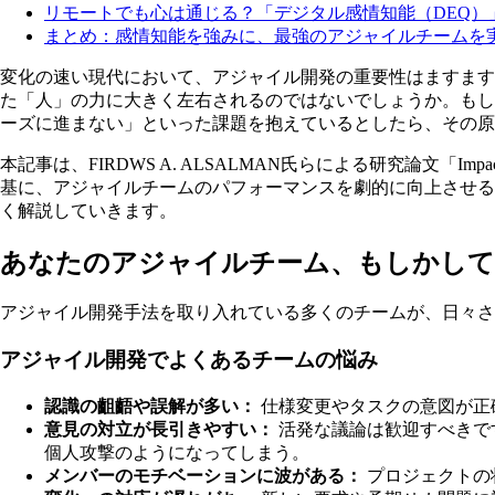
リモートでも心は通じる？「デジタル感情知能（DEQ）
まとめ：感情知能を強みに、最強のアジャイルチームを
変化の速い現代において、アジャイル開発の重要性はますま
た「人」の力に大きく左右されるのではないでしょうか。も
ーズに進まない」といった課題を抱えているとしたら、その原
本記事は、FIRDWS A. ALSALMAN氏らによる研究論文「Impact of Emotiona
基に、アジャイルチームのパフォーマンスを劇的に向上させ
く解説していきます。
あなたのアジャイルチーム、もしかして
アジャイル開発手法を取り入れている多くのチームが、日々さ
アジャイル開発でよくあるチームの悩み
認識の齟齬や誤解が多い：
仕様変更やタスクの意図が正
意見の対立が長引きやすい：
活発な議論は歓迎すべきで
個人攻撃のようになってしまう。
メンバーのモチベーションに波がある：
プロジェクトの