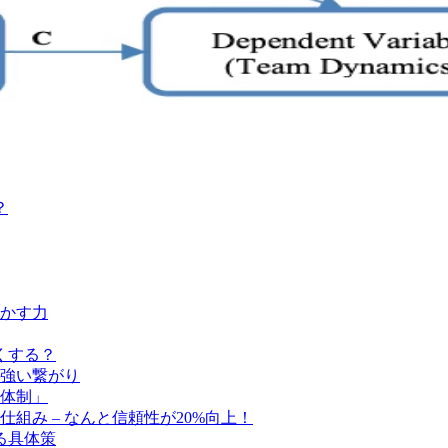
？
かす力
くする？
強い繋がり
体制」
組み – なんと信頼性が20%向上！
る具体策