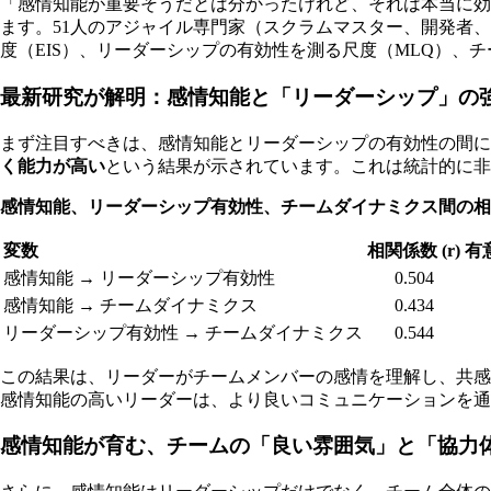
「感情知能が重要そうだとは分かったけれど、それは本当に
ます。51人のアジャイル専門家（スクラムマスター、開発者
度（EIS）、リーダーシップの有効性を測る尺度（MLQ）、
最新研究が解明：感情知能と「リーダーシップ」の
まず注目すべきは、感情知能とリーダーシップの有効性の間に
く能力が高い
という結果が示されています。これは統計的に非
感情知能、リーダーシップ有効性、チームダイナミクス間の相
変数
相関係数 (r)
有意
感情知能 → リーダーシップ有効性
0.504
感情知能 → チームダイナミクス
0.434
リーダーシップ有効性 → チームダイナミクス
0.544
この結果は、リーダーがチームメンバーの感情を理解し、共
感情知能の高いリーダーは、より良いコミュニケーションを通
感情知能が育む、チームの「良い雰囲気」と「協力