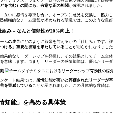
ダイナミクス、つまりチーム内の雰囲気や協力関係にも好影響
どを含む）の間にも、有意な正の相関
が確認されました。
で、互いに感情を尊重し合い、オープンに意見を交換し、協力
己組織的なチーム運営が求められる環境では、このような良好
み – なんと信頼性が20%向上！
ームの成果にどのように影響を与えるかの「仕組み」です。詳
つける」重要な役割を果たしている
ことが明らかになりました
り効果的なリーダーシップを発揮し、その結果としてチーム全
を意味します。つまり、リーダーの感情知能は、優れたリー
割
ンケート結果では、
感情知能が高いと評価されたリーダーが率
善を実感している
ことが示されました。この具体的な数値は、
情知能」を高める具体策