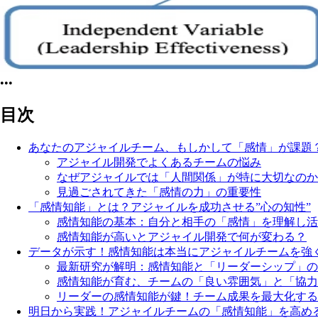
•••
目次
あなたのアジャイルチーム、もしかして「感情」が課題
アジャイル開発でよくあるチームの悩み
なぜアジャイルでは「人間関係」が特に大切なのか
見過ごされてきた「感情の力」の重要性
「感情知能」とは？アジャイルを成功させる”心の知性”
感情知能の基本：自分と相手の「感情」を理解し活
感情知能が高いとアジャイル開発で何が変わる？
データが示す！感情知能は本当にアジャイルチームを強
最新研究が解明：感情知能と「リーダーシップ」の
感情知能が育む、チームの「良い雰囲気」と「協力
リーダーの感情知能が鍵！チーム成果を最大化する仕
明日から実践！アジャイルチームの「感情知能」を高め