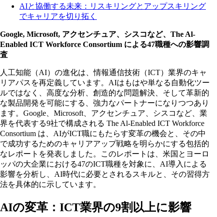
AIと協働する未来：リスキリングとアップスキリング
でキャリアを切り拓く
Google, Microsoft, アクセンチュア、シスコなど、The Al-
Enabled ICT Workforce Consortium による47職種への影響調
査
人工知能（AI）の進化は、情報通信技術（ICT）業界のキャ
リアパスを再定義しています。AIはもはや単なる自動化ツー
ルではなく、高度な分析、創造的な問題解決、そして革新的
な製品開発を可能にする、強力なパートナーになりつつあり
ます。Google、Microsoft、アクセンチュア、シスコなど、業
界を代表する9社で構成される The Al-Enabled ICT Workforce
Consortium は、AIがICT職にもたらす変革の機会と、その中
で成功するためのキャリアアップ戦略を明らかにする包括的
なレポートを発表しました。このレポートは、米国とヨーロ
ッパの大企業における47のICT職種を対象に、AI導入による
影響を分析し、AI時代に必要とされるスキルと、その習得方
法を具体的に示しています。
AIの変革：ICT業界の9割以上に影響