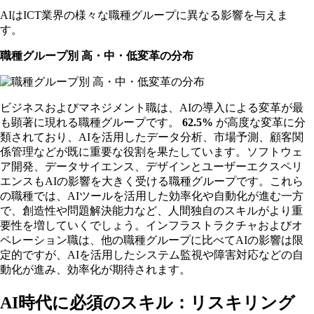
AIはICT業界の様々な職種グループに異なる影響を与えま
す。
職種グループ別 高・中・低変革の分布
ビジネスおよびマネジメント職は、AIの導入による変革が最
も顕著に現れる職種グループです。
62.5%
が高度な変革に分
類されており、AIを活用したデータ分析、市場予測、顧客関
係管理などが既に重要な役割を果たしています。ソフトウェ
ア開発、データサイエンス、デザインとユーザーエクスペリ
エンスもAIの影響を大きく受ける職種グループです。これら
の職種では、AIツールを活用した効率化や自動化が進む一方
で、創造性や問題解決能力など、人間独自のスキルがより重
要性を増していくでしょう。インフラストラクチャおよびオ
ペレーション職は、他の職種グループに比べてAIの影響は限
定的ですが、AIを活用したシステム監視や障害対応などの自
動化が進み、効率化が期待されます。
AI時代に必須のスキル：リスキリング