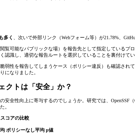
最も多く
、次いで外部リンク（Webフォーム等）が21.78%、GitHubのAdvi
（誰もが閲覧可能なパブリックな場）を報告先として指定しているプ
く認識し、適切な報告ルートを選択していることを裏付けてい
上で脆弱性を報告してしまうケース（ポリシー違反）も確認され
りになりました。
ェクトは「安全」か？
与するのでしょうか。研究では、OpenSSF（Open Source Se
た。
rdスコアの比較
均
ポリシーなし平均
p値