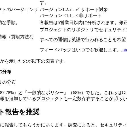
す。
クトのバージョンリ
バージョン1.2.x - ✓ サポート対象
バージョン <1.1 - × 非サポート
的な手順。
各報告は5営業日以内に分析されます。修
プロジェクトのリポジトリでセキュリティ
情報（貢献方法な
すべての通信は英語で行われることを希望
フィードバックはいつでも歓迎します。
pr
かを示したのが以下の図表です。
の分布
.78%）と「一般的なポリシー」（68%）でした。これらはG
報を追加しているプロジェクトも一定数存在することが明らか
ト報告を推奨
に報告してもらうかにあります。調査によると、セキュリティポ