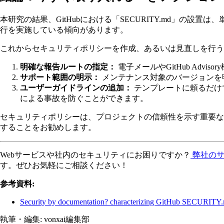
本研究の結果、GitHubにおける「SECURITY.md」
行を実施している傾向があります。
これからセキュリティポリシーを作成、あるいは見直しを行う
明確な報告ルートの指定：
電子メールやGitHub Ad
サポート範囲の明示：
メンテナンス対象のバージョンを
ユーザーガイドラインの追加：
テンプレートに頼るだけ
による事故を防ぐことができます。
セキュリティポリシーは、プロジェクトの信頼性を示す重要な指
することをお勧めします。
Webサービスや社内のセキュリティにお困りですか？
弊社の
す。ぜひお気軽にご相談ください！
参考資料:
Security by documentation? characterizing GitHub SECURITY.md 
執筆・編集:
vonxai編集部