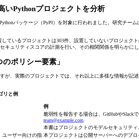
いPythonプロジェクトを分析
nパッケージ（PyPI）を対象に行われました。研究チームは、GitHu
。
を設置しているプロジェクトは303件、設置していないプロジェク
セキュリティスコアの計測を行い、その相関関係を明らかにし
つのポリシー要素」
いますが、実際のプロジェクトでは、それ以上に多様な情報が記述
ゴリと例
例
脆弱性を報告する場合は、GitHubやSl
team@example.com
。
本書はプロジェクトのモデルセキュリティ
、ユーザー向けの指
本プロジェクトは公開サーバーへのデプロイを意