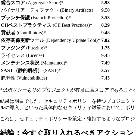
総合スコア
(Aggregate Score)*
5.93
バイナリアーティファクト (Binary Artifacts)
9.50
ブランチ保護
(Branch Protection)*
3.53
CIIベストプラクティス
(CII Best Practices)*
0.29
貢献者
(Contributors)*
9.48
依存関係更新ツール
(Dependency Update Tool)*
7.02
ファジング
(Fuzzing)*
1.75
ライセンス (License)
9.45
メンテナンス状況
(Maintained)*
7.49
SAST（静的解析）
(SAST)*
3.57
脆弱性 (Vulnerabilities)
7.45
*はポリシーありのプロジェクトが有意に高スコアであること
結果は明白でした。セキュリティポリシーを持つプロジェク
ルの導入」といった具体的なセキュリティ対策において、ポリ
これは、セキュリティポリシーを策定・維持するようなプロジ
結論：今すぐ取り入れるべきアクション