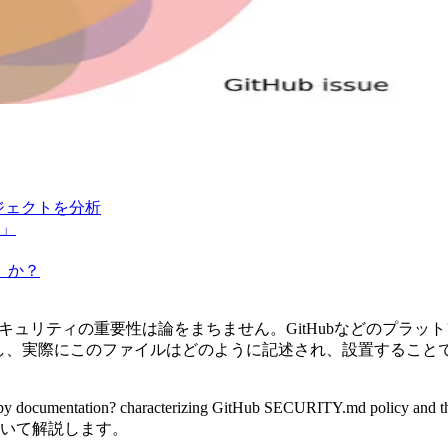
ジェクトを分析
素」
」か？
キュリティの重要性は論をまちません。GitHubなどのプラ
。しかし、実際にこのファイルはどのように記述され、設置するこ
entation? characterizing GitHub SECURITY.md policy and 
いて解説します。