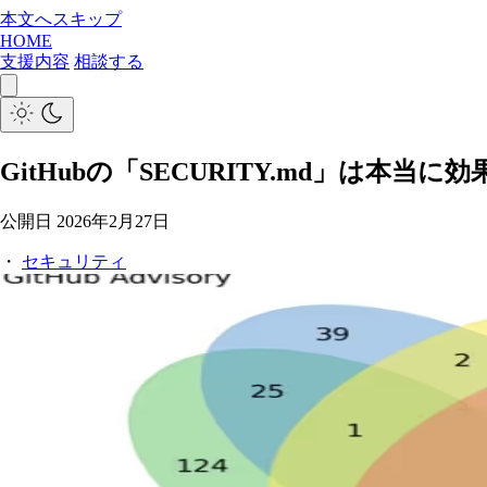
本文へスキップ
HOME
支援内容
相談する
GitHubの「SECURITY.md」は本
公開日
2026年2月27日
・
セキュリティ