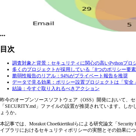
•••
目次
調査対象と背景：セキュリティに関心の高いPythonプロ
多くのプロジェクトが採用している「8つのポリシー要
脆弱性報告のリアル：94%がプライベート報告を推奨
データで見る効果：ポリシー設置プロジェクトは「安全
結論：今すぐ取り入れるべきアクション
昨今のオープンソースソフトウェア（OSS）開発において、セ
「SECURITY.md」ファイルの設置が推奨されています
ょうか。
本記事では、Morakot Choetkiertikulらによる研究論文「Security by docum
イブラリにおけるセキュリティポリシーの実態とその効果につ