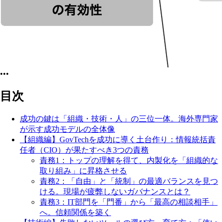
•••
目次
成功の鍵は「組織・技術・人」の三位一体。海外専門家
が示す成功モデルの全体像
【組織編】GovTechを成功に導く土台作り：情報統括責
任者（CIO）が果たすべき3つの責務
責務1：トップの理解を得て、内製化を「組織的な
取り組み」に昇格させる
責務2：「自由」と「統制」の最適バランスを見つ
ける。現場が疲弊しないガバナンスとは？
責務3：IT部門を「門番」から「最高の相談相手」
へ。信頼関係を築く