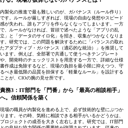
内製化の推進で最も難しいのが、ガバナンス（ルール作り）
です。ルールが厳しすぎれば、現場の自由な発想やスピード
感が失われ、誰もアプリを作らなくなってしまいます。一方
で、ルールがなければ、冒頭で述べたような「アプリの乱
立」と「データのサイロ化」を招き、収集がつかなくなりま
す。研究では、この問題を解決するために「バランスの取れ
たアダプティブ・ガバナンス（適応的な統治）」を推奨して
います。例えば、全部署で共通して使うべきテンプレート
や、開発時のチェックリストを用意する一方で、詳細な仕様
書作成は免除するなど、現場の負担を最小限に抑えつつ、守
るべき最低限の品質を担保する「軽量なルール」を設計する
ことが、CIOの腕の見せ所です。
責務3：IT部門を「門番」から「最高の相談相手」
へ。信頼関係を築く
現場の職員が内製化を進める上で、必ず技術的な壁にぶつか
ります。その時、気軽に相談できる相手がいるかどうかは、
プロジェクトの成否を大きく左右します。研究では、IT部門
との良好な協力関係の重要性が強調されています。従来の