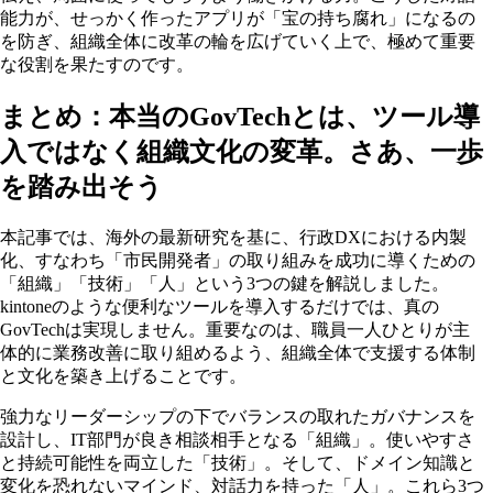
能力が、せっかく作ったアプリが「宝の持ち腐れ」になるの
を防ぎ、組織全体に改革の輪を広げていく上で、極めて重要
な役割を果たすのです。
まとめ：本当のGovTechとは、ツール導
入ではなく組織文化の変革。さあ、一歩
を踏み出そう
本記事では、海外の最新研究を基に、行政DXにおける内製
化、すなわち「市民開発者」の取り組みを成功に導くための
「組織」「技術」「人」という3つの鍵を解説しました。
kintoneのような便利なツールを導入するだけでは、真の
GovTechは実現しません。重要なのは、職員一人ひとりが主
体的に業務改善に取り組めるよう、組織全体で支援する体制
と文化を築き上げることです。
強力なリーダーシップの下でバランスの取れたガバナンスを
設計し、IT部門が良き相談相手となる「組織」。使いやすさ
と持続可能性を両立した「技術」。そして、ドメイン知識と
変化を恐れないマインド、対話力を持った「人」。これら3つ