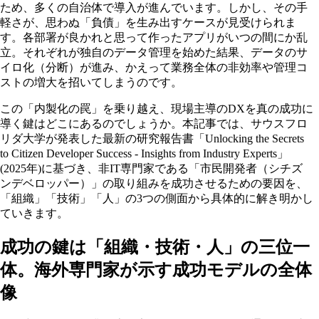
ため、多くの自治体で導入が進んでいます。しかし、その手
軽さが、思わぬ「負債」を生み出すケースが見受けられま
す。各部署が良かれと思って作ったアプリがいつの間にか乱
立。それぞれが独自のデータ管理を始めた結果、データのサ
イロ化（分断）が進み、かえって業務全体の非効率や管理コ
ストの増大を招いてしまうのです。
この「内製化の罠」を乗り越え、現場主導のDXを真の成功に
導く鍵はどこにあるのでしょうか。本記事では、サウスフロ
リダ大学が発表した最新の研究報告書「Unlocking the Secrets
to Citizen Developer Success - Insights from Industry Experts」
(2025年)に基づき、非IT専門家である「市民開発者（シチズ
ンデベロッパー）」の取り組みを成功させるための要因を、
「組織」「技術」「人」の3つの側面から具体的に解き明かし
ていきます。
成功の鍵は「組織・技術・人」の三位一
体。海外専門家が示す成功モデルの全体
像