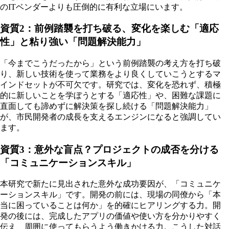
のITベンダーよりも圧倒的に有利な立場にいます。
資質2：前例踏襲を打ち破る、変化を楽しむ「適応
性」と粘り強い「問題解決能力」
「今までこうだったから」という前例踏襲の考え方を打ち破
り、新しい技術を使って業務をより良くしていこうとするマ
インドセットが不可欠です。研究では、変化を恐れず、積極
的に新しいことを学ぼうとする「適応性」や、困難な課題に
直面しても諦めずに解決策を探し続ける「問題解決能力」
が、市民開発者の成長を支えるエンジンになると強調してい
ます。
資質3：意外な盲点？プロジェクトの成否を分ける
「コミュニケーションスキル」
本研究で新たに見出された意外な成功要因が、「コミュニケ
ーションスキル」です。開発の前には、現場の同僚から「本
当に困っていることは何か」を的確にヒアリングする力。開
発の後には、完成したアプリの価値や使い方を分かりやすく
伝え、周囲に使ってもらうよう働きかける力。こうした対話