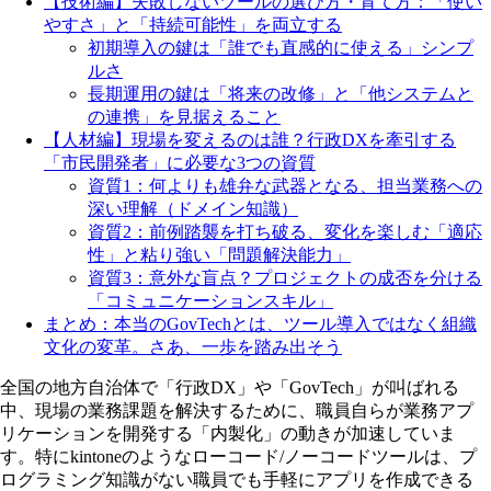
【技術編】失敗しないツールの選び方・育て方：「使い
やすさ」と「持続可能性」を両立する
初期導入の鍵は「誰でも直感的に使える」シンプ
ルさ
長期運用の鍵は「将来の改修」と「他システムと
の連携」を見据えること
【人材編】現場を変えるのは誰？行政DXを牽引する
「市民開発者」に必要な3つの資質
資質1：何よりも雄弁な武器となる、担当業務への
深い理解（ドメイン知識）
資質2：前例踏襲を打ち破る、変化を楽しむ「適応
性」と粘り強い「問題解決能力」
資質3：意外な盲点？プロジェクトの成否を分ける
「コミュニケーションスキル」
まとめ：本当のGovTechとは、ツール導入ではなく組織
文化の変革。さあ、一歩を踏み出そう
全国の地方自治体で「行政DX」や「GovTech」が叫ばれる
中、現場の業務課題を解決するために、職員自らが業務アプ
リケーションを開発する「内製化」の動きが加速していま
す。特にkintoneのようなローコード/ノーコードツールは、プ
ログラミング知識がない職員でも手軽にアプリを作成できる