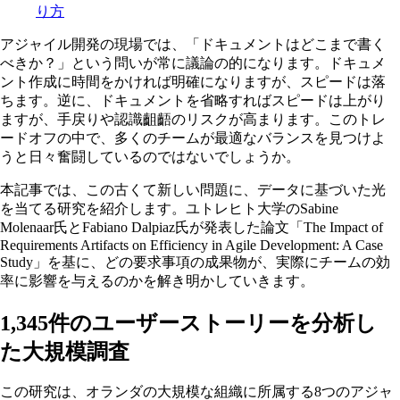
り方
アジャイル開発の現場では、「ドキュメントはどこまで書く
べきか？」という問いが常に議論の的になります。ドキュメ
ント作成に時間をかければ明確になりますが、スピードは落
ちます。逆に、ドキュメントを省略すればスピードは上がり
ますが、手戻りや認識齟齬のリスクが高まります。このトレ
ードオフの中で、多くのチームが最適なバランスを見つけよ
うと日々奮闘しているのではないでしょうか。
本記事では、この古くて新しい問題に、データに基づいた光
を当てる研究を紹介します。ユトレヒト大学のSabine
Molenaar氏とFabiano Dalpiaz氏が発表した論文「The Impact of
Requirements Artifacts on Efficiency in Agile Development: A Case
Study」を基に、どの要求事項の成果物が、実際にチームの効
率に影響を与えるのかを解き明かしていきます。
1,345件のユーザーストーリーを分析し
た大規模調査
この研究は、オランダの大規模な組織に所属する8つのアジャ