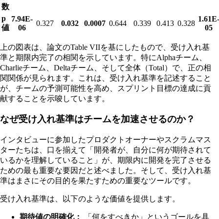
数
p
7.94E-
1.61E
0.327
0.032
0.0007
0.644
0.339
0.413
0.328
値
06
05
上の図表は、論文のTable VIIを基にしたもので、受け入れ基
準と期限内完了の相関を示しています。特にAlphaチーム、
Charlieチーム、Deltaチーム、そして全体（Total）で、正の相
関関係が見られます。これは、受け入れ基準を記述すること
が、チームの予測可能性を高め、スプリント目標の達成に貢
献することを示唆しています。
なぜ受け入れ基準はチームを加速させるのか？
インタビューに参加したプロダクトオーナーやスクラムマス
ターたちは、口を揃えて「開発者が、自分に何が期待されて
いるかを理解していること」が、期限内に開発を完了させる
ための最も重要な要因だと述べました。そして、受け入れ基
準はまさにその目的を果たすための重要なツールです。
受け入れ基準は、以下のような価値を提供します。
期待値の明確化：
「何をすべきか」というゴールを具