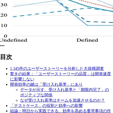
•••
目次
1,345件のユーザーストーリーを分析した大規模調査
驚きの結果：「ユーザーストーリーの品質」は開発速度
に影響しない
開発効率の鍵は「受け入れ基準」にあり
データが示す、受け入れ基準と「期限内完了」の
ポジティブな関係
なぜ受け入れ基準はチームを加速させるのか？
「テストケース」の役割と効率への影響
結論：明日から実践できる、効率を高める要求事項の作