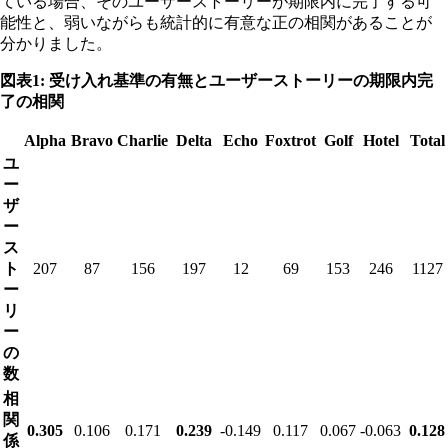
ている場合、そのユーザーストーリーが期限内に完了する可
能性と、弱いながらも統計的に有意な正の相関があることが
分かりました。
図表1: 受け入れ基準の有無とユーザーストーリーの期限内完
了の相関
Alpha
Bravo
Charlie
Delta
Echo
Foxtrot
Golf
Hotel
Total
ユ
ー
ザ
ー
ス
ト
207
87
156
197
12
69
153
246
1127
ー
リ
ー
の
数
相
関
0.305
0.106
0.171
0.239
-0.149
0.117
0.067
-0.063
0.128
係