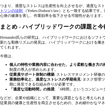
つまり、適度なストレスは生産性を向上させるが、過度なスト
トソンの法則
（Yerkes-Dodson’s law）とも一
心身の健康を害し、作業効率を低下させる可能性があります。
まとめ - ハイブリッドワークの課題と
Hernandez氏らの研究は、ハイブリッドワークにおける
新たな勤務リズムの発見は、ハイブリッドワークにおける働
てくれます。
今後は、
個人の特性や業務内容に合わせた、より柔軟な働き方の
制度の導入が求められます。
従業員サポート体制の構築
: ストレスマネジメント研
業務効率化と、過度なストレスの早期発見
: タスク管
期に発見できる仕組み作りが必要です。
「適度な活動時間」の推奨
: 「6時間」というコンピ
などが、企業や組織にとって、重要な課題となると考えられま
従業員の健康と生産性を両立させるための、きめ細やかなマネ