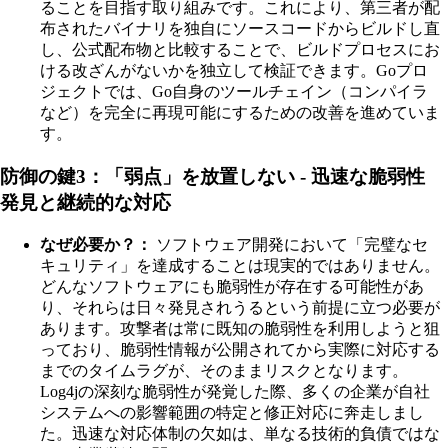
ることを目指す取り組みです。これにより、第三者が配
布されたバイナリを独自にソースコードからビルドし直
し、公式配布物と比較することで、ビルドプロセスにお
ける改ざんがないかを独立して検証できます。Goプロ
ジェクトでは、Go自身のツールチェイン（コンパイラ
など）を完全に再現可能にするための改善を進めていま
す。
防御の鍵3：「弱点」を放置しない - 迅速な脆弱性
発見と継続的な対応
なぜ必要か？：
ソフトウェア開発において「完璧なセ
キュリティ」を達成することは現実的ではありません。
どんなソフトウェアにも脆弱性が存在する可能性があ
り、それらは日々発見されうるという前提に立つ必要が
あります。攻撃者は常に既知の脆弱性を利用しようと狙
っており、脆弱性情報が公開されてから実際に対応する
までのタイムラグが、そのままリスクとなります。
Log4jの深刻な脆弱性が発覚した際、多くの企業が自社
システムへの影響範囲の特定と修正対応に奔走しまし
た。迅速な対応体制の欠如は、単なる技術的負債ではな