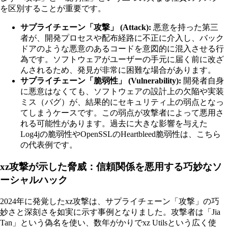
を区別することが重要です。
サプライチェーン「攻撃」 (Attack):
悪意を持った第三
者が、開発プロセスや配布経路に不正に介入し、バック
ドアのような悪意のあるコードを意図的に混入させる行
為です。ソフトウェアがユーザーの手元に届く前に改ざ
んされるため、発見が非常に困難な場合があります。
サプライチェーン「脆弱性」 (Vulnerability):
開発者自身
に悪意はなくても、ソフトウェアの設計上の欠陥や実装
ミス（バグ）が、結果的にセキュリティ上の弱点となっ
てしまうケースです。この弱点が攻撃者によって悪用さ
れる可能性があります。過去に大きな影響を与えた
Log4jの脆弱性やOpenSSLのHeartbleed脆弱性は、こちら
の代表例です。
xz攻撃が示した脅威：信頼関係を悪用する巧妙なソ
ーシャルハック
2024年に発覚したxz攻撃は、サプライチェーン「攻撃」の巧
妙さと深刻さを如実に示す事例となりました。攻撃者は「Jia
Tan」という偽名を使い、数年がかりでxz Utilsという広く使