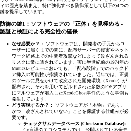
ィの歴史を踏まえ、特に強化すべき防御策として以下の4つの
鍵を提示しています。
防御の鍵1：ソフトウェアの「正体」を見極める -
認証と検証による完全性の確保
なぜ必要か？：
ソフトウェアは、開発者の手元からユ
ーザーに届くまでの間に、配布サーバーの侵害やネット
ワーク経路上での中間者攻撃などによって改ざんされる
リスクに常に晒されています。実に半世紀前の1974年の
Multicsレビューにおいても、「配布段階」でのバックド
ア挿入の可能性が指摘されていました。近年では、正規
のツールに見せかけて改変された開発環境（Xcode）が
配布され、それを用いてビルドされた多数のiOSアプリ
にマルウェアが混入したXcodeGhost事件のような事例も
発生しています。
どう実現するか？：
ソフトウェアが「本物」であり、
かつ「改ざんされていない」ことを保証する仕組みが必
要です。
チェックサムデータベース (Checksum Database):
Go言語のエコシステムでは、公開されている全モ