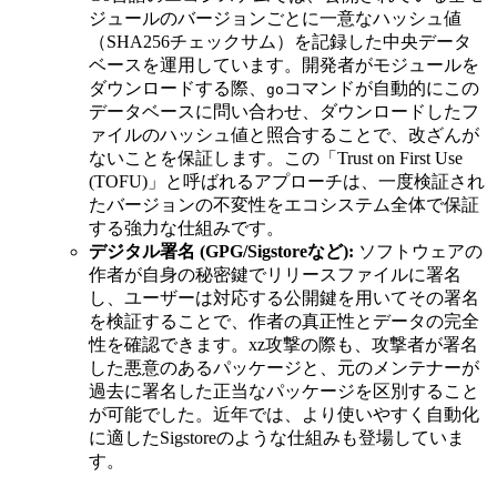
ジュールのバージョンごとに一意なハッシュ値
（SHA256チェックサム）を記録した中央データ
ベースを運用しています。開発者がモジュールを
ダウンロードする際、
コマンドが自動的にこの
go
データベースに問い合わせ、ダウンロードしたフ
ァイルのハッシュ値と照合することで、改ざんが
ないことを保証します。この「Trust on First Use
(TOFU)」と呼ばれるアプローチは、一度検証され
たバージョンの不変性をエコシステム全体で保証
する強力な仕組みです。
デジタル署名 (GPG/Sigstoreなど):
ソフトウェアの
作者が自身の秘密鍵でリリースファイルに署名
し、ユーザーは対応する公開鍵を用いてその署名
を検証することで、作者の真正性とデータの完全
性を確認できます。xz攻撃の際も、攻撃者が署名
した悪意のあるパッケージと、元のメンテナーが
過去に署名した正当なパッケージを区別すること
が可能でした。近年では、より使いやすく自動化
に適したSigstoreのような仕組みも登場していま
す。