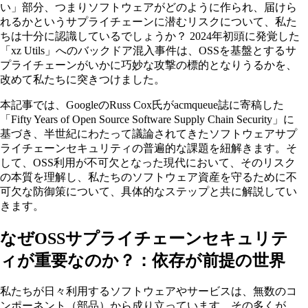
い」部分、つまりソフトウェアがどのように作られ、届けら
れるかというサプライチェーンに潜むリスクについて、私た
ちは十分に認識しているでしょうか？ 2024年初頭に発覚した
「xz Utils」へのバックドア混入事件は、OSSを基盤とするサ
プライチェーンがいかに巧妙な攻撃の標的となりうるかを、
改めて私たちに突きつけました。
本記事では、GoogleのRuss Cox氏がacmqueue誌に寄稿した
「Fifty Years of Open Source Software Supply Chain Security」に
基づき、半世紀にわたって議論されてきたソフトウェアサプ
ライチェーンセキュリティの普遍的な課題を紐解きます。そ
して、OSS利用が不可欠となった現代において、そのリスク
の本質を理解し、私たちのソフトウェア資産を守るために不
可欠な防御策について、具体的なステップと共に解説してい
きます。
なぜOSSサプライチェーンセキュリテ
ィが重要なのか？：依存が前提の世界
私たちが日々利用するソフトウェアやサービスは、無数のコ
ンポーネント（部品）から成り立っています。その多くが、