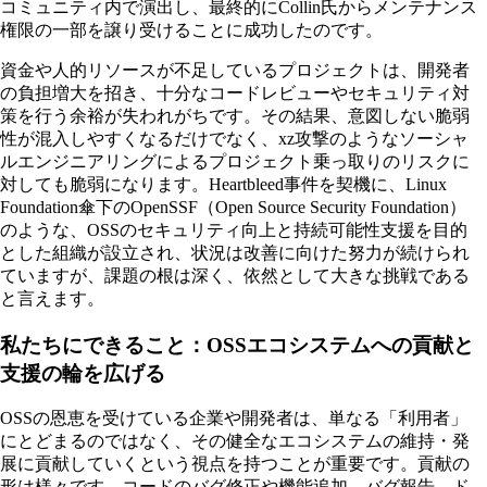
コミュニティ内で演出し、最終的にCollin氏からメンテナンス
権限の一部を譲り受けることに成功したのです。
資金や人的リソースが不足しているプロジェクトは、開発者
の負担増大を招き、十分なコードレビューやセキュリティ対
策を行う余裕が失われがちです。その結果、意図しない脆弱
性が混入しやすくなるだけでなく、xz攻撃のようなソーシャ
ルエンジニアリングによるプロジェクト乗っ取りのリスクに
対しても脆弱になります。Heartbleed事件を契機に、Linux
Foundation傘下のOpenSSF（Open Source Security Foundation）
のような、OSSのセキュリティ向上と持続可能性支援を目的
とした組織が設立され、状況は改善に向けた努力が続けられ
ていますが、課題の根は深く、依然として大きな挑戦である
と言えます。
私たちにできること：OSSエコシステムへの貢献と
支援の輪を広げる
OSSの恩恵を受けている企業や開発者は、単なる「利用者」
にとどまるのではなく、その健全なエコシステムの維持・発
展に貢献していくという視点を持つことが重要です。貢献の
形は様々です。コードのバグ修正や機能追加、バグ報告、ド