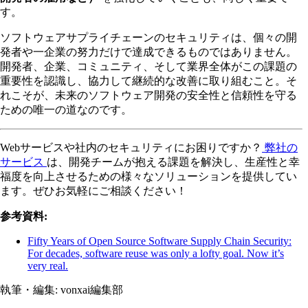
す。
ソフトウェアサプライチェーンのセキュリティは、個々の開
発者や一企業の努力だけで達成できるものではありません。
開発者、企業、コミュニティ、そして業界全体がこの課題の
重要性を認識し、協力して継続的な改善に取り組むこと。そ
れこそが、未来のソフトウェア開発の安全性と信頼性を守る
ための唯一の道なのです。
Webサービスや社内のセキュリティにお困りですか？
弊社の
サービス
は、開発チームが抱える課題を解決し、生産性と幸
福度を向上させるための様々なソリューションを提供してい
ます。ぜひお気軽にご相談ください！
参考資料:
Fifty Years of Open Source Software Supply Chain Security:
For decades, software reuse was only a lofty goal. Now it’s
very real.
執筆・編集:
vonxai編集部