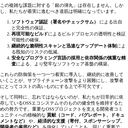
この複雑な課題に対する「銀の弾丸」は存在しません。しか
し、私たちが着実に進むべき道筋は明確になっています。
ソフトウェア認証（署名やチェックサム）
による出自
と完全性の保証。
再現可能なビルド
によるビルドプロセスの透明性と検証
可能性の確保。
継続的な脆弱性スキャンと迅速なアップデート体制
によ
る既知のリスクの低減。
安全なプログラミング言語の採用と依存関係の慎重な精
査
による、より堅牢なソフトウェア基盤の構築。
これらの防御策を一つ一つ着実に導入し、継続的に改善して
いくことが、サプライチェーン攻撃をより困難にし、攻撃者
にとってコストの高いものにする上で不可欠です。
そして同時に、忘れてはならないのが、私たちが日常的に依
存しているOSSエコシステムそのものの健全性を維持するた
めの努力です。重要なOSSプロジェクトを支える開発者コミ
ュニティへの積極的な
貢献（コード、バグレポート、ドキュ
メントなど）
や、
経済的な支援（寄付、スポンサーシップ、
開発者の雇用など）
を強化していくことも、同じく重要で