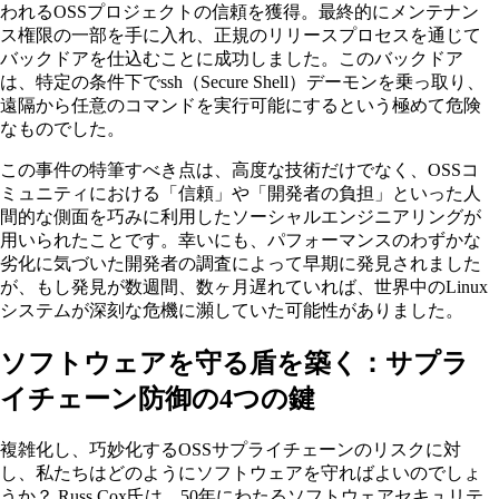
われるOSSプロジェクトの信頼を獲得。最終的にメンテナン
ス権限の一部を手に入れ、正規のリリースプロセスを通じて
バックドアを仕込むことに成功しました。このバックドア
は、特定の条件下でssh（Secure Shell）デーモンを乗っ取り、
遠隔から任意のコマンドを実行可能にするという極めて危険
なものでした。
この事件の特筆すべき点は、高度な技術だけでなく、OSSコ
ミュニティにおける「信頼」や「開発者の負担」といった人
間的な側面を巧みに利用したソーシャルエンジニアリングが
用いられたことです。幸いにも、パフォーマンスのわずかな
劣化に気づいた開発者の調査によって早期に発見されました
が、もし発見が数週間、数ヶ月遅れていれば、世界中のLinux
システムが深刻な危機に瀕していた可能性がありました。
ソフトウェアを守る盾を築く：サプラ
イチェーン防御の4つの鍵
複雑化し、巧妙化するOSSサプライチェーンのリスクに対
し、私たちはどのようにソフトウェアを守ればよいのでしょ
うか？ Russ Cox氏は、50年にわたるソフトウェアセキュリテ