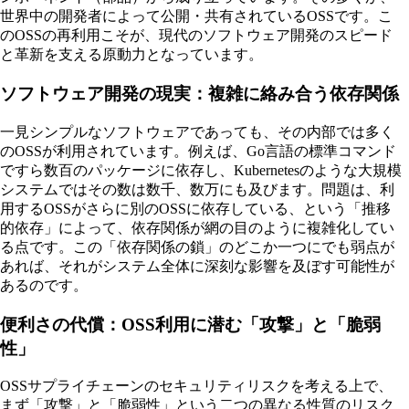
世界中の開発者によって公開・共有されているOSSです。こ
のOSSの再利用こそが、現代のソフトウェア開発のスピード
と革新を支える原動力となっています。
ソフトウェア開発の現実：複雑に絡み合う依存関係
一見シンプルなソフトウェアであっても、その内部では多く
のOSSが利用されています。例えば、Go言語の標準コマンド
ですら数百のパッケージに依存し、Kubernetesのような大規模
システムではその数は数千、数万にも及びます。問題は、利
用するOSSがさらに別のOSSに依存している、という「推移
的依存」によって、依存関係が網の目のように複雑化してい
る点です。この「依存関係の鎖」のどこか一つにでも弱点が
あれば、それがシステム全体に深刻な影響を及ぼす可能性が
あるのです。
便利さの代償：OSS利用に潜む「攻撃」と「脆弱
性」
OSSサプライチェーンのセキュリティリスクを考える上で、
まず「攻撃」と「脆弱性」という二つの異なる性質のリスク