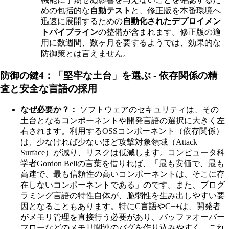
めの包括的な
自動テスト
と、修正版を本番環境へ
迅速に展開するための
自動化されたデプロイメン
トパイプライン
の整備が含まれます。修正版の適
用に数週間、数ヶ月を要するようでは、効果的な
防御策とは言えません。
防御の鍵4：「堅牢な土台」を選ぶ - 依存関係の精
査と安全な言語の採用
なぜ必要か？：
ソフトウェアのセキュリティは、その
土台となるコンポーネントや開発言語の選択に大きく左
右されます。利用するOSSコンポーネント（依存関係）
は、少なければ少ないほど攻撃対象領域（Attack
Surface）が減り、リスクは低減します。コンピュータ科
学者Gordon Bellの言葉を借りれば、「最も安価で、最も
高速で、最も信頼性の高いコンポーネントは、そこに存
在しないコンポーネントである」のです。また、プログ
ラミング言語の特性自体が、脆弱性を生み出しやすい要
因となることもあります。特にC言語やC++は、開発者
がメモリ管理を直接行う必要があり、バッファオーバー
フローなどのメモリ関連のバグを作り込みやすく、これ