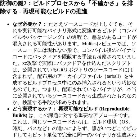
防御の鍵2：ビルドプロセスから「不確かさ」を排
除する - 再現可能なビルドの推進
なぜ必要か？：
たとえソースコードが正しくても、そ
れを実行可能なバイナリ形式に変換するビルド（コンパ
イルやパッケージング）の過程で、悪意のあるコードが
混入される可能性があります。Multicsレビューでは、ソ
ースコードには現れない形で、コンパイル後のバイナリ
コードにバックドアを隠蔽する手法も考察されていまし
た。xz攻撃で実際にバックドアを仕込んだスクリプト
は、公開されているGitリポジトリのソースコードには
含まれず、配布用のアーカイブファイル（tarball）を生
成するビルドプロセス中にのみ挿入されるという巧妙な
ものでした。つまり、配布されているバイナリが、本当
に公開されているソースコードから生成されたものなの
か、検証する手段が求められます。
どう実現するか？：
再現可能なビルド (Reproducible
Builds)
は、この課題に対する重要なアプローチです。
これは、同じソースコードからは、ビルド環境（OS、
時刻、パスなど）の違いによらず、誰がいつどこでビル
ドしてもビット単位で完全に同一のバイナリが生成され