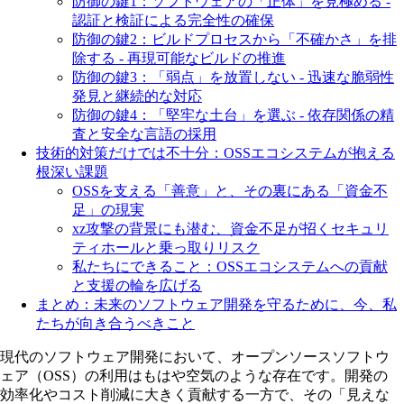
防御の鍵1：ソフトウェアの「正体」を見極める -
認証と検証による完全性の確保
防御の鍵2：ビルドプロセスから「不確かさ」を排
除する - 再現可能なビルドの推進
防御の鍵3：「弱点」を放置しない - 迅速な脆弱性
発見と継続的な対応
防御の鍵4：「堅牢な土台」を選ぶ - 依存関係の精
査と安全な言語の採用
技術的対策だけでは不十分：OSSエコシステムが抱える
根深い課題
OSSを支える「善意」と、その裏にある「資金不
足」の現実
xz攻撃の背景にも潜む、資金不足が招くセキュリ
ティホールと乗っ取りリスク
私たちにできること：OSSエコシステムへの貢献
と支援の輪を広げる
まとめ：未来のソフトウェア開発を守るために、今、私
たちが向き合うべきこと
現代のソフトウェア開発において、オープンソースソフトウ
ェア（OSS）の利用はもはや空気のような存在です。開発の
効率化やコスト削減に大きく貢献する一方で、その「見えな