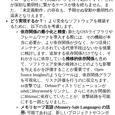
が深刻な脆弱性に繋がるケースが後を絶ちません。ま
た、「未定義動作」の存在も、予期せぬ挙動や脆弱性の
温床となりえます。
どう実現するか？：
より安全なソフトウェアを構築す
るために、以下の点を考慮します。
依存関係の最小化と精査:
新たなOSSライブラリや
フレームワークを導入する際には、その機能が本
当に必要か、より依存関係が少なく、かつ活発に
メンテナンスされている代替手段はないかを慎重
に検討します。追加する依存関係だけでなく、そ
れがさらに依存している
推移的依存関係
も含め
て、ソフトウェア全体の複雑さにどのような影響
を与えるかを評価することが重要です。Open
Source Insightsのようなツールは、依存関係グラフ
を可視化し、リスク評価を行うのに役立ちます。
xz攻撃では、Debianディストリビューションが
sshdにlibsystemdをリンクし、さらにそれが間接的
にliblzmaに依存していたことが、攻撃経路を可能
にする一因となりました。
メモリセーフ言語 (Memory-Safe Languages) の活
用:
可能であれば、新しいプロジェクトやコンポ