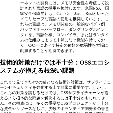
ーネントの開発には、メモリ安全性を考慮して設
計された言語の採用を検討します。米国NSA（国
家安全保障局）も、C#、Go、Java、Rustといった
メモリセーフな言語の使用を推奨しています。こ
れらの言語は、メモリ関連の一般的なバグ（例：
バッファオーバーフロー、ダングリングポイン
タ）を、言語仕様、コンパイラ、またはランタイ
ムの仕組みによって未然に防ぐ機能を持ってお
り、C/C++に比べて特定の種類の脆弱性を大幅に
削減することが期待できます。
技術的対策だけでは不十分：OSSエコシ
ステムが抱える根深い課題
これまで見てきた4つの鍵となる技術的対策は、サプライチェ
ーンセキュリティを強化する上で非常に重要です。しかし、
これらの対策を講じるだけでは、OSSサプライチェーンが抱
えるより根本的な問題を解決するには不十分かもしれませ
ん。その根底には、多くの重要なOSSプロジェクトが、十分
な資金やリソースなしに、少数のボランティア開発者の善意