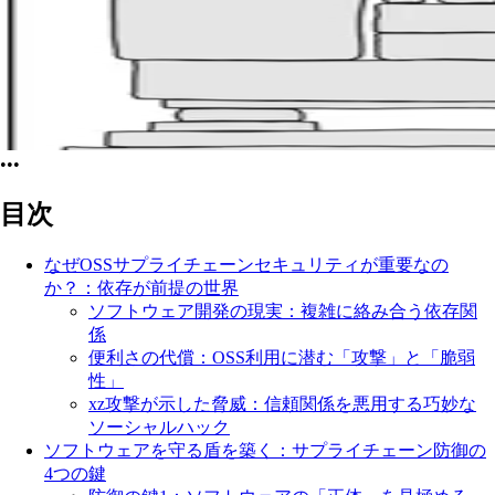
•••
目次
なぜOSSサプライチェーンセキュリティが重要なの
か？：依存が前提の世界
ソフトウェア開発の現実：複雑に絡み合う依存関
係
便利さの代償：OSS利用に潜む「攻撃」と「脆弱
性」
xz攻撃が示した脅威：信頼関係を悪用する巧妙な
ソーシャルハック
ソフトウェアを守る盾を築く：サプライチェーン防御の
4つの鍵