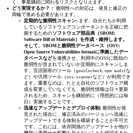
く、事業継続に関わるリスクとなりえます。
どう実現するか？：
脆弱性への対応は、発見と修正の
両輪で進める必要があります。
定期的な脆弱性スキャン:
まず、自分たちが利用
しているソフトウェアコンポーネントを正確に把
握するための
ソフトウェア部品表（SBOM:
Software Bill of Materials）を作成・維持します。
そして、SBOMと脆弱性データベース（OSV:
Open Source Vulnerabilities formatに準拠したデー
タベースなど
を連携させ、利用中のOSSに既知の
脆弱性が含まれていないか定期的にスキャンしま
す。言語固有のツール（
,
な
govulncheck
npm audit
ど）や汎用ツール（
など）が利用でき
osv-scanner
ます。重要なのは、たとえ自社のソフトウェア構
成を変更していなくても、脆弱性情報は日々更新
されるため、スキャンを継続的に（理想的には毎
日）実施することです。
迅速なアップデートとデプロイ体制:
脆弱性が発
見された場合に、修正済みのバージョンへ迅速に
アップデートできる体制を構築することが不可欠
です。これには、依存関係のアップデートが他の
機能に予期せぬ影響を与えないことを確認するた