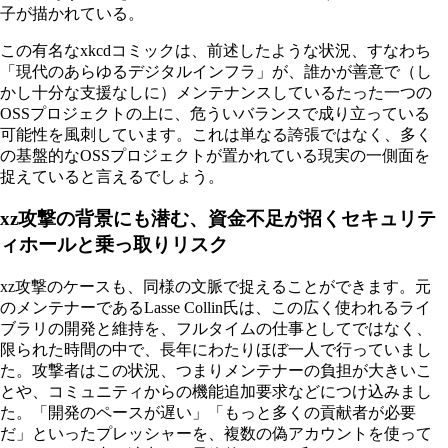
この有名なxkcdコミックは、前述したような状況、すなわち
「現代のあらゆるデジタルインフラ」が、誰かが善意で（し
かし十分な支援なしに）メンテナンスしているたった一つの
OSSプロジェクトの上に、危ういバランスで成り立っている
可能性を風刺しています。これは単なる誇張ではなく、多く
の基盤的なOSSプロジェクトが置かれている現実の一側面を
捉えていると言えるでしょう。
xz攻撃の背景にも潜む、資金不足が招くセキュリテ
ィホールと乗っ取りリスク
xz攻撃のケースも、同様の文脈で捉えることができます。元
のメンテナーであるLasse Collin氏は、この広く使われるライ
ブラリの開発と維持を、フルタイムの仕事としてではなく、
限られた時間の中で、長年にわたりほぼ一人で行っていまし
た。攻撃者はこの状況、つまりメンテナーの負担が大きいこ
とや、コミュニティからの機能追加要求などにつけ込みまし
た。「開発のペースが遅い」「もっと多くの貢献者が必要
だ」といったプレッシャーを、複数の偽アカウントを使って