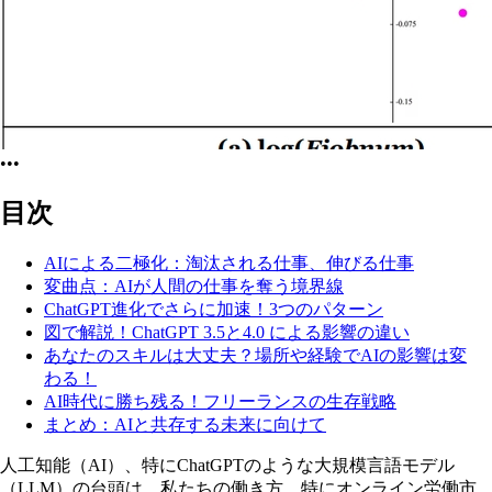
•••
目次
AIによる二極化：淘汰される仕事、伸びる仕事
変曲点：AIが人間の仕事を奪う境界線
ChatGPT進化でさらに加速！3つのパターン
図で解説！ChatGPT 3.5と4.0 による影響の違い
あなたのスキルは大丈夫？場所や経験でAIの影響は変
わる！
AI時代に勝ち残る！フリーランスの生存戦略
まとめ：AIと共存する未来に向けて
人工知能（AI）、特にChatGPTのような大規模言語モデル
（LLM）の台頭は、私たちの働き方、特にオンライン労働市