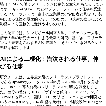
場（OLM）で働くフリーランスに劇的な変化をもたらしてい
ます。UpworkやFiverrなどのプラットフォームで仕事を受注
するフリーランスは、従来の企業勤めの労働者と異なり、契
約による保護が限定的です。そのため、AI技術の進歩による
影響をより直接的に受けやすいのです。
この記事では、シンガポール国立大学、ロチェスター大学、
清華大学の研究チームによる最新の研究に基づき、フリーラ
ンスの未来を左右するAIの影響と、その中で生き残るための
戦略を解説します。
AIによる二極化：淘汰される仕事、伸
びる仕事
研究チームは、世界最大級のフリーランスプラットフォーム
である
Upwork
のデータ（2022年5月～2023年10月）を分析
し、ChatGPT導入前後のフリーランスの活動を調査しまし
た。差分の差分（DID）デザインと傾向スコアマッチング
（PSM）を用いて、翻訳・ローカリゼーションとWeb開発と
いう2つのOLMを、AIの影響を受けにくい建設設計OLMと比