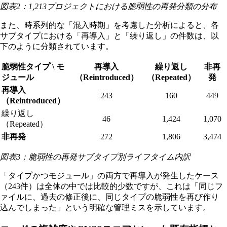
図表2：1,213プロジェクトにおける脆弱性の再発分類の分布
また、時系列的な「混入時期」を考慮した分析によると、各
サブタイプにおける「再導入」と「繰り返し」の件数は、以
下のように分類されています。
脆弱性タイプ \ モ
再導入
繰り返し
非再
ジュール
（Reintroduced）
（Repeated）
発
再導入
243
160
449
（Reintroduced）
繰り返し
46
1,424
1,070
（Repeated）
非再発
272
1,806
3,474
図表3：脆弱性の再発サブタイプ別ライフタイム内訳
「タイプかつモジュール」の両方で再導入が発生したケース
（243件）は全体の中では比較的少数ですが、これは「同じフ
ァイルに、過去の修正後に、同じタイプの脆弱性を再び作り
込んでしまった」という明確な管理ミスを示しています。