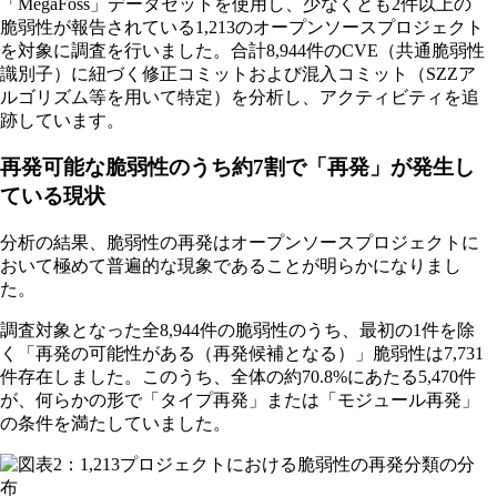
「MegaFoss」データセットを使用し、少なくとも2件以上の
脆弱性が報告されている1,213のオープンソースプロジェクト
を対象に調査を行いました。合計8,944件のCVE（共通脆弱性
識別子）に紐づく修正コミットおよび混入コミット（SZZア
ルゴリズム等を用いて特定）を分析し、アクティビティを追
跡しています。
再発可能な脆弱性のうち約7割で「再発」が発生し
ている現状
分析の結果、脆弱性の再発はオープンソースプロジェクトに
おいて極めて普遍的な現象であることが明らかになりまし
た。
調査対象となった全8,944件の脆弱性のうち、最初の1件を除
く「再発の可能性がある（再発候補となる）」脆弱性は7,731
件存在しました。このうち、全体の約70.8%にあたる5,470件
が、何らかの形で「タイプ再発」または「モジュール再発」
の条件を満たしていました。