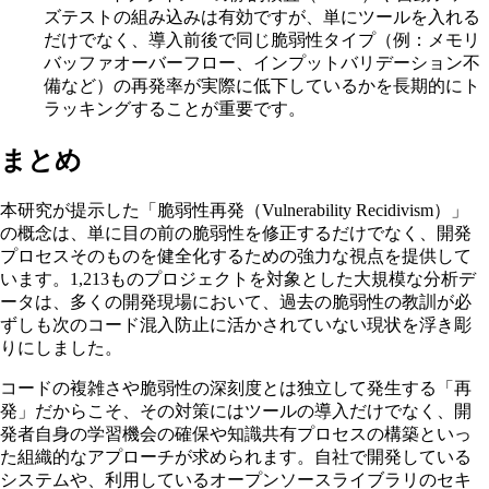
ズテストの組み込みは有効ですが、単にツールを入れる
だけでなく、導入前後で同じ脆弱性タイプ（例：メモリ
バッファオーバーフロー、インプットバリデーション不
備など）の再発率が実際に低下しているかを長期的にト
ラッキングすることが重要です。
まとめ
本研究が提示した「脆弱性再発（Vulnerability Recidivism）」
の概念は、単に目の前の脆弱性を修正するだけでなく、開発
プロセスそのものを健全化するための強力な視点を提供して
います。1,213ものプロジェクトを対象とした大規模な分析デ
ータは、多くの開発現場において、過去の脆弱性の教訓が必
ずしも次のコード混入防止に活かされていない現状を浮き彫
りにしました。
コードの複雑さや脆弱性の深刻度とは独立して発生する「再
発」だからこそ、その対策にはツールの導入だけでなく、開
発者自身の学習機会の確保や知識共有プロセスの構築といっ
た組織的なアプローチが求められます。自社で開発している
システムや、利用しているオープンソースライブラリのセキ