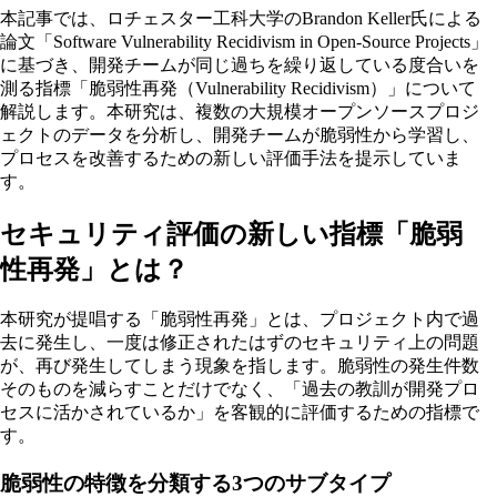
本記事では、ロチェスター工科大学のBrandon Keller氏による
論文「Software Vulnerability Recidivism in Open-Source Projects」
に基づき、開発チームが同じ過ちを繰り返している度合いを
測る指標「脆弱性再発（Vulnerability Recidivism）」について
解説します。本研究は、複数の大規模オープンソースプロジ
ェクトのデータを分析し、開発チームが脆弱性から学習し、
プロセスを改善するための新しい評価手法を提示していま
す。
セキュリティ評価の新しい指標「脆弱
性再発」とは？
本研究が提唱する「脆弱性再発」とは、プロジェクト内で過
去に発生し、一度は修正されたはずのセキュリティ上の問題
が、再び発生してしまう現象を指します。脆弱性の発生件数
そのものを減らすことだけでなく、「過去の教訓が開発プロ
セスに活かされているか」を客観的に評価するための指標で
す。
脆弱性の特徴を分類する3つのサブタイプ