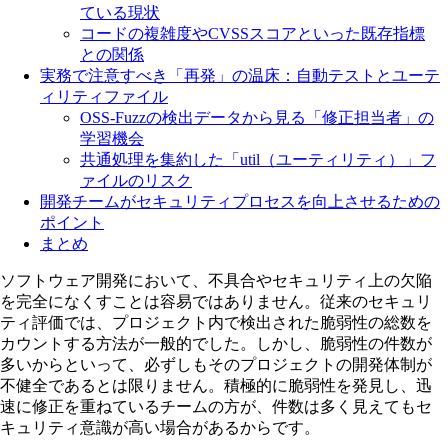
ている現状
コードの複雑度やCVSSスコアといった既存指標
との関係
実務で注意すべき「再発」の温床：自動テストとユーテ
ィリティファイル
OSS-Fuzzの検出データから見る「修正担当者」の
学習機会
共通処理を集約した「util（ユーティリティ）」フ
ァイルのリスク
開発チームがセキュリティプロセスを向上させるための
ポイント
まとめ
ソフトウェア開発において、不具合やセキュリティ上の欠陥
を完全になくすことは容易ではありません。従来のセキュリ
ティ評価では、プロジェクト内で検出された脆弱性の総数を
カウントする方法が一般的でした。しかし、脆弱性の件数が
多いからといって、必ずしもそのプロジェクトの開発体制が
不健全であるとは限りません。積極的に脆弱性を発見し、迅
速に修正を重ねているチームの方が、件数は多く見えてもセ
キュリティ意識が高い場合があるからです。