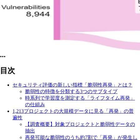
•••
目次
セキュリティ評価の新しい指標「脆弱性再発」とは？
脆弱性の特徴を分類する3つのサブタイプ
時系列で学習度を測定する「ライフタイム再発」
の仕組み
1,213プロジェクトの大規模データに見る「再発」の普
遍性
【調査概要】対象プロジェクトと脆弱性データの
抽出
再発可能な脆弱性のうち約7割で「再発」が発生し