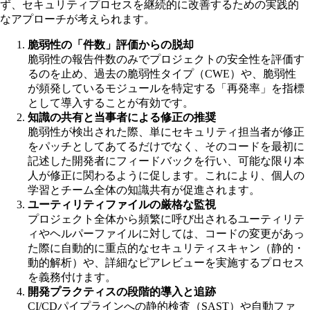
ず、セキュリティプロセスを継続的に改善するための実践的
なアプローチが考えられます。
脆弱性の「件数」評価からの脱却
脆弱性の報告件数のみでプロジェクトの安全性を評価す
るのを止め、過去の脆弱性タイプ（CWE）や、脆弱性
が頻発しているモジュールを特定する「再発率」を指標
として導入することが有効です。
知識の共有と当事者による修正の推奨
脆弱性が検出された際、単にセキュリティ担当者が修正
をパッチとしてあてるだけでなく、そのコードを最初に
記述した開発者にフィードバックを行い、可能な限り本
人が修正に関わるように促します。これにより、個人の
学習とチーム全体の知識共有が促進されます。
ユーティリティファイルの厳格な監視
プロジェクト全体から頻繁に呼び出されるユーティリテ
ィやヘルパーファイルに対しては、コードの変更があっ
た際に自動的に重点的なセキュリティスキャン（静的・
動的解析）や、詳細なピアレビューを実施するプロセス
を義務付けます。
開発プラクティスの段階的導入と追跡
CI/CDパイプラインへの静的検査（SAST）や自動ファ