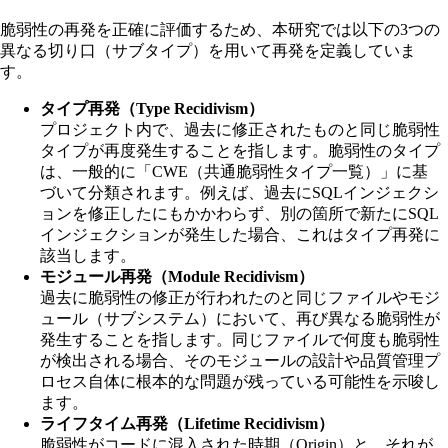
脆弱性の再発を正確に評価するため、本研究では以下の3つの
異なる切り口（サブタイプ）を用いて再発を定義していま
す。
タイプ再発（Type Recidivism）
プロジェクト内で、過去に修正されたものと同じ脆弱性
タイプが再度発生することを指します。脆弱性のタイプ
は、一般的に「CWE（共通脆弱性タイプ一覧）」に基
づいて分類されます。例えば、過去にSQLインジェクシ
ョンを修正したにもかかわらず、別の箇所で新たにSQL
インジェクションが発生した場合、これはタイプ再発に
該当します。
モジュール再発（Module Recidivism）
過去に脆弱性の修正が行われたのと同じファイルやモジ
ュール（サブシステム）において、再び異なる脆弱性が
発生することを指します。同じファイルで何度も脆弱性
が検出される場合、そのモジュールの設計や品質管理プ
ロセス自体に根本的な問題が残っている可能性を示唆し
ます。
ライフタイム再発（Lifetime Recidivism）
脆弱性がコードに混入された時期（Origin）と、それが