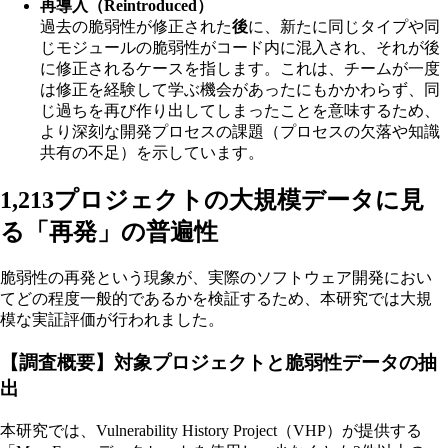
再導入（Reintroduced）
過去の脆弱性が修正された
後
に、新たに同じタイプや同
じモジュールの脆弱性がコード内に混入され、それが後
に修正されるケースを指します。これは、チームが一度
は修正を経験して学ぶ機会があったにもかかわらず、同
じ過ちを再び作り出してしまったことを意味するため、
より深刻な開発プロセスの課題（プロセスの欠落や知識
共有の不足）を示しています。
1,213プロジェクトの大規模データに見
る「再発」の普遍性
脆弱性の再発という現象が、実際のソフトウェア開発におい
てどの程度一般的であるかを検証するため、本研究では大規
模な実証評価が行われました。
【調査概要】対象プロジェクトと脆弱性データの抽
出
本研究では、Vulnerability History Project（VHP）が提供する