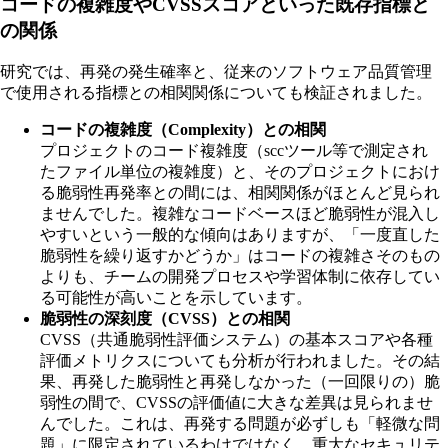
コードの複雑度やCVSSスコアといった既存指標と
の関係
研究では、再発の発生確率と、従来のソフトウェア品質管理
で使用される指標との相関関係についても検証されました。
コードの複雑度（Complexity）との相関
プロジェクトのコード複雑度（sccツール等で測定され
たファイル単位の複雑度）と、そのプロジェクトにおけ
る脆弱性再発率との間には、相関関係がほとんど見られ
ませんでした。複雑なコードベースほど脆弱性が混入し
やすいという一般的な傾向はありますが、「一度直した
脆弱性を繰り返すかどうか」はコードの複雑さそのもの
よりも、チームの開発プロセスや学習体制に依存してい
る可能性が高いことを示しています。
脆弱性の深刻度（CVSS）との相関
CVSS（共通脆弱性評価システム）の基本スコアや各種
評価メトリクスについても分析が行われました。その結
果、再発した脆弱性と再発しなかった（一回限りの）脆
弱性の間で、CVSSの評価値に大きな差異は見られませ
んでした。これは、再発する問題が必ずしも「軽微な問
題」に限定されているわけではなく、重大なセキュリテ