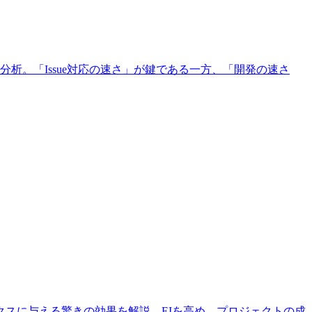
。「Issue対応の速さ」が鍵である一方、「開発の速さ
クスに与える驚きの効果を解説。EIを高め、プロジェクトの成