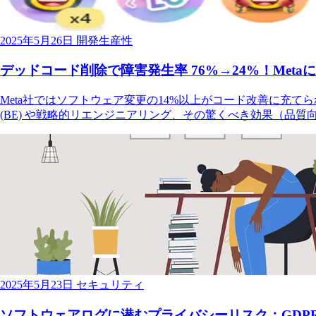
2025年5月26日
開発生産性
デッドコード削除で障害発生率 76%→24%！Met
Meta社ではソフトウェア変更の14%以上がコード改善に充てられて
(BE) や戦略的リエンジニアリング、その驚くべき効果（品
2025年5月23日
セキュリティ
ソフトウェアログに潜むプライバシーリスク：GDP