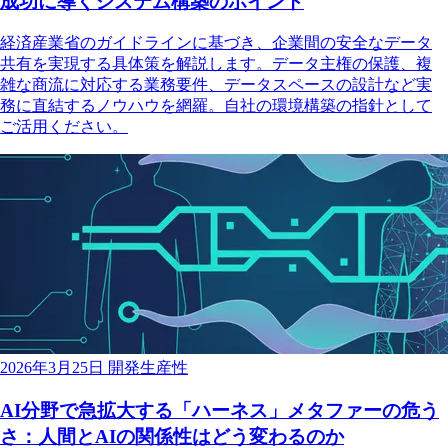
成功に導くシステム構築のポイント
経済産業省のガイドラインに基づき、企業間の安全なデータ
共有を実現する具体策を解説します。データ主権の保護、複
雑な商流に対応する業務要件、データスペースの設計など実
務に直結するノウハウを網羅。自社の環境構築の指針として
ご活用ください。
2026年3月25日
開発生産性
AI分野で急拡大する「ハーネス」メタファーの危う
さ：人間とAIの関係性はどう変わるのか