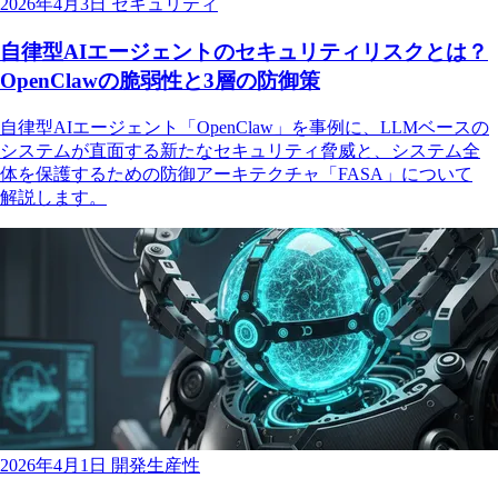
2026年4月3日
セキュリティ
自律型AIエージェントのセキュリティリスクとは？
OpenClawの脆弱性と3層の防御策
自律型AIエージェント「OpenClaw」を事例に、LLMベースの
システムが直面する新たなセキュリティ脅威と、システム全
体を保護するための防御アーキテクチャ「FASA」について
解説します。
2026年4月1日
開発生産性