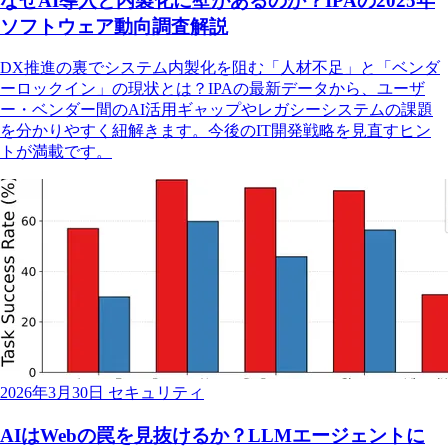
なぜAI導入と内製化に壁があるのか？IPAの2025年
ソフトウェア動向調査解説
DX推進の裏でシステム内製化を阻む「人材不足」と「ベンダ
ーロックイン」の現状とは？IPAの最新データから、ユーザ
ー・ベンダー間のAI活用ギャップやレガシーシステムの課題
を分かりやすく紐解きます。今後のIT開発戦略を見直すヒン
トが満載です。
2026年3月30日
セキュリティ
AIはWebの罠を見抜けるか？LLMエージェントに