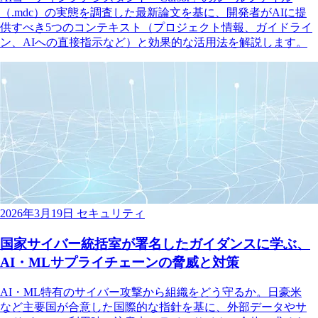
（.mdc）の実態を調査した最新論文を基に、開発者がAIに提
供すべき5つのコンテキスト（プロジェクト情報、ガイドライ
ン、AIへの直接指示など）と効果的な活用法を解説します。
2026年3月19日
セキュリティ
国家サイバー統括室が署名したガイダンスに学ぶ、
AI・MLサプライチェーンの脅威と対策
AI・ML特有のサイバー攻撃から組織をどう守るか。日豪米
など主要国が合意した国際的な指針を基に、外部データやサ