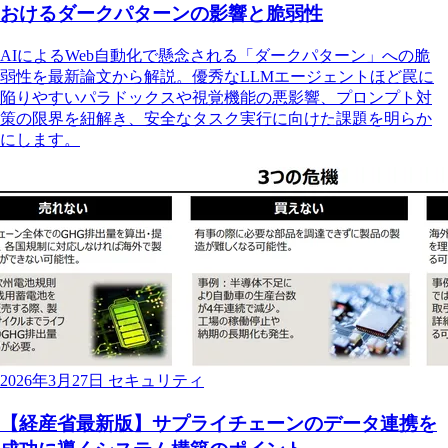
おけるダークパターンの影響と脆弱性
AIによるWeb自動化で懸念される「ダークパターン」への脆
弱性を最新論文から解説。優秀なLLMエージェントほど罠に
陥りやすいパラドックスや視覚機能の悪影響、プロンプト対
策の限界を紐解き、安全なタスク実行に向けた課題を明らか
にします。
2026年3月27日
セキュリティ
【経産省最新版】サプライチェーンのデータ連携を