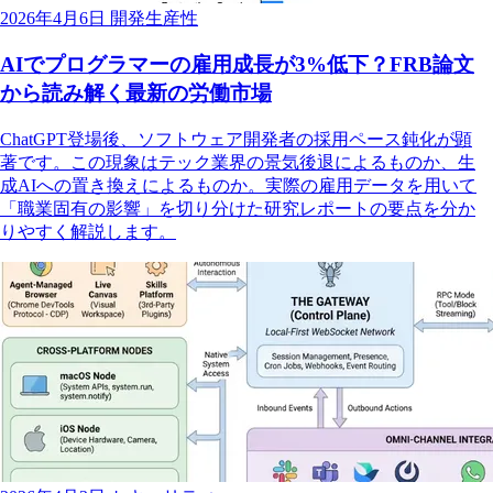
2026年4月6日
開発生産性
AIでプログラマーの雇用成長が3%低下？FRB論文
から読み解く最新の労働市場
ChatGPT登場後、ソフトウェア開発者の採用ペース鈍化が顕
著です。この現象はテック業界の景気後退によるものか、生
成AIへの置き換えによるものか。実際の雇用データを用いて
「職業固有の影響」を切り分けた研究レポートの要点を分か
りやすく解説します。