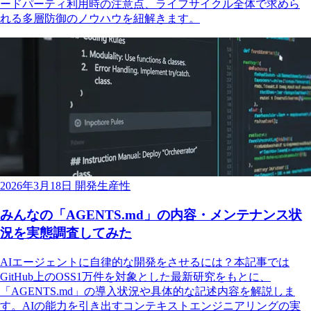
ードパーティ利用時の注意点、ライフサイクル全体で求めら
れる多層防御のノウハウを紐解きます。
2026年3月18日
開発生産性
みんなの「AGENTS.md」の内容・メンテナンス状
況を実態調査してみた
AIエージェントに自律的な開発をさせるには？本記事では
GitHub上のOSS1万件を対象とした最新研究をもとに、
「AGENTS.md」の導入状況や具体的な記述内容を解説しま
す。AIの能力を引き出すコンテキストエンジニアリングの実